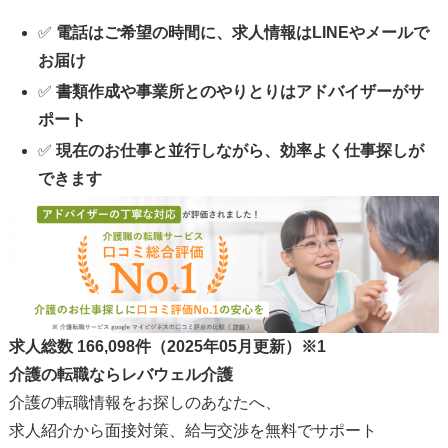
✅
電話はご希望の時間に、求人情報はLINEやメールで
お届け
✅
書類作成や事業所とのやりとりはアドバイザーがサ
ポート
✅
現在のお仕事と並行しながら、効率よく仕事探しが
できます
求人総数
166,098
件（2025年05月更新）
※1
介護の転職ならレバウェル介護
介護の転職情報をお探しのあなたへ、
求人紹介から面接対策、給与交渉を無料でサポート