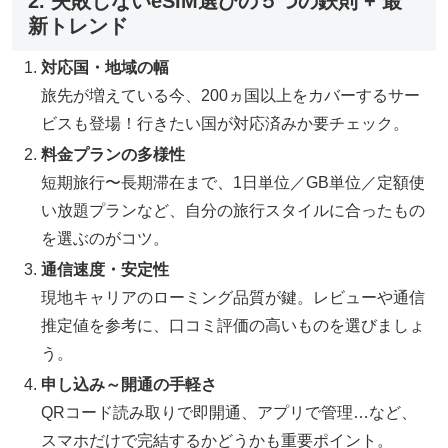
2. 失敗しないeSIM選びの５つの鉄則 + 最
新トレンド
対応国・地域の幅
旅先が増えている今、200ヵ国以上をカバーするサー
ビスも登場！行きたい国が対応済みか要チェック。
料金プランの多様性
短期旅行〜長期滞在まで、1日単位／GB単位／定額使
い放題プランなど、自分の旅行スタイルに合ったもの
を選ぶのがコツ。
通信速度・安定性
現地キャリアのローミング品質が鍵。レビューや通信
推定値を参考に、口コミ評価の高いものを選びましょ
う。
申し込み～開通の手軽さ
QRコード読み取りで即開通、アプリで管理…など、
スマホだけで完結するかどうかも重要ポイント。