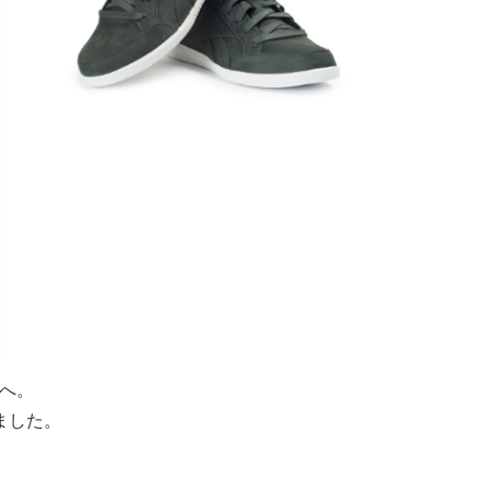
性へ。
ました。