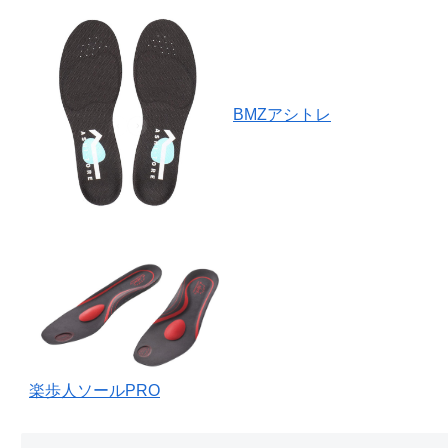
BMZアシトレ
楽歩人ソールPRO