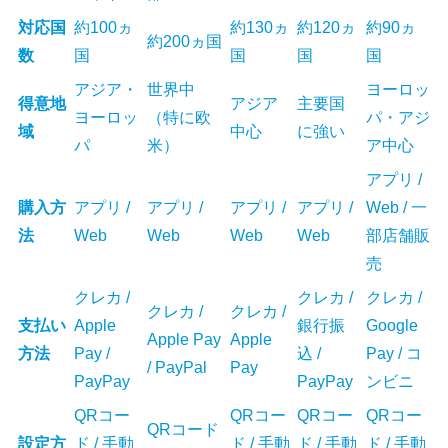
対応国
約100ヵ
約130ヵ
約120ヵ
約90ヵ
約200ヵ国
数
国
国
国
国
アジア・
世界中
ヨーロッ
得意地
アジア
主要国
ヨーロッ
（特に欧
パ・アジ
域
中心
に強い
パ
米）
ア中心
アプリ /
購入方
アプリ /
アプリ /
アプリ /
アプリ /
Web / 一
法
Web
Web
Web
Web
部店舗販
売
クレカ /
クレカ /
クレカ /
クレカ /
クレカ /
支払い
Apple
銀行振
Google
Apple Pay
Apple
方法
Pay /
込 /
Pay / コ
/ PayPal
Pay
PayPay
PayPay
ンビニ
QRコー
QRコー
QRコー
QRコー
QRコード
設定方
ド / 手動
ド / 手動
ド / 手動
ド / 手動