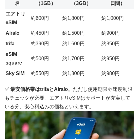
名
（1GB）
（3GB）
日間）
エアトリ
約600円
約1,800円
約1,000円
eSIM
Airalo
約450円
約1,500円
約900円
trifa
約390円
約1,600円
約850円
eSIM
約500円
約1,700円
約950円
square
Sky SiM
約550円
約1,800円
約980円
✅
最安価格帯はtrifaとAiralo
。ただし使用期限や速度制限
もチェックが必要。エアトリeSIMはサポートが充実して
いる分、安心料込みの価格といえます。