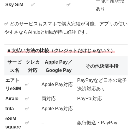
一部店舗販売
Sky SiM
✅
✅
あり
✅ どのサービスもスマホで購入完結が可能。アプリの使い
やすさならAiraloとtrifaが特に好評です。
■ 支払い方法の比較（クレジットだけじゃない？）
サービ
クレカ
Apple Pay／
その他決済手段
ス名
対応
Google Pay
エアト
PayPayなど日本の電子
✅
Apple Pay対応
リeSIM
決済対応あり
Airalo
✅
両対応
PayPal対応
trifa
✅
Apple Pay対応
–
eSIM
✅
–
銀行振込・PayPay
square