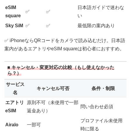
eSIM
日本語ガイドで迷わな
✅
✅
square
い
Sky SiM
✅
✅
最低限の案内あり
✅ iPhoneならQRコードをカメラで読み込むだけ。日本語
案内があるエアトリやeSIM squareは初心者におすすめ。
■ キャンセル・変更対応の比較（もし使えなかった
ら？）
サービス
キャンセル可否
条件・制限
名
エアトリ
原則不可（未使用で一部
問い合わせ必須
eSIM
返金あり）
プロファイル未使用
Airalo
一部可
時に限る