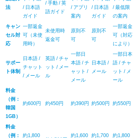
/ 手動 / 英
法
/ 日本語
/ アプリ
/ 日本語
/ 最低限
語ガイド
ガイド
案内
ガイド
の案内
キャン
一部返金
一部返金
未使用時
原則不
原則不
セル対
可（未使
可（対応
返金可
可
可
応
用時）
により）
一部日
一部日本
日本語 /
英語 / チャ
サポー
本語 / チ
日本語 /
語 / チャ
チャット
ット / メー
ト体制
ャット /
メール
ット / メ
/ メール
ル
メール
ール
料金
（例：
約600円
約450円
約390円
約500円
約550円
韓国
1GB）
料金
（例：
約1,800
約1,600
約1,700
約1,800