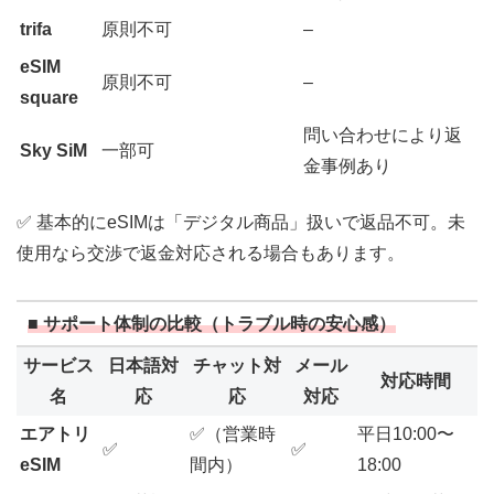
trifa
原則不可
–
eSIM
原則不可
–
square
問い合わせにより返
Sky SiM
一部可
金事例あり
✅ 基本的にeSIMは「デジタル商品」扱いで返品不可。未
使用なら交渉で返金対応される場合もあります。
■ サポート体制の比較（トラブル時の安心感）
サービス
日本語対
チャット対
メール
対応時間
名
応
応
対応
エアトリ
✅（営業時
平日10:00〜
✅
✅
eSIM
間内）
18:00