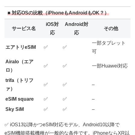
■ 対応OSの比較（iPhoneもAndroidもOK？）
iOS対
Android対
サービス名
その他
応
応
一部タブレット
エアトリeSIM
✅
✅
可
Airalo（エア
✅
✅
一部Huawei対応
ロ）
trifa（トリフ
✅
✅
–
ァ）
eSIM square
✅
✅
–
Sky SiM
✅
✅
–
✅ iOS13以降かつeSIM対応モデル、Android10以降で
eSIM機能搭載機種が一般的な条件です。iPhoneならXR以