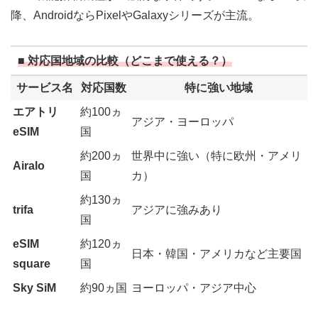
降、AndroidならPixelやGalaxyシリーズが主流。
■ 対応国地域の比較（どこまで使える？）
サービス名
対応国数
特に強い地域
エアトリ
約100ヵ
アジア・ヨーロッパ
eSIM
国
約200ヵ
世界中に強い（特に欧州・アメリ
Airalo
国
カ）
約130ヵ
trifa
アジアに強みあり
国
eSIM
約120ヵ
日本・韓国・アメリカなど主要国
square
国
Sky SiM
約90ヵ国
ヨーロッパ・アジア中心