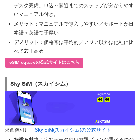
デスク完備。申込～開通までのステップが分かりやす
いマニュアル付き。
メリット
：マニュアルで導入しやすい／サポートが日
本語＋英語で手厚い
デメリット
：価格帯は平均的／アジア以外は他社に比
べて若干高め
eSIM squareの公式サイトはこちら
Sky SiM（スカイシム）
※画像引用：
Sky SiM(スカイシム)の公式サイト
特徴＆魅力
：定額データ使い放題プランが選べるのが