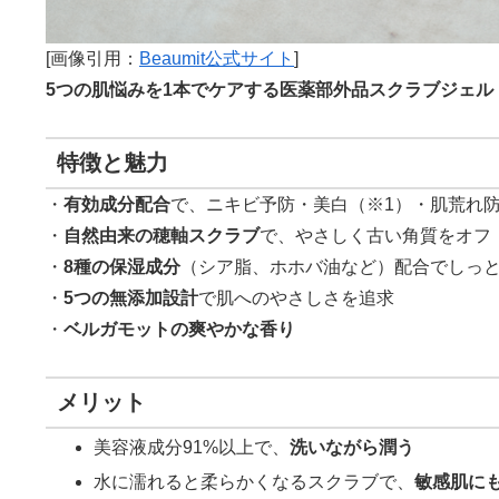
[画像引用：
Beaumit公式サイト
]
5つの肌悩みを1本でケアする医薬部外品スクラブジェル
特徴と魅力
・
有効成分配合
で、ニキビ予防・美白（※1）・肌荒れ
・
自然由来の穂軸スクラブ
で、やさしく古い角質をオフ
・
8種の保湿成分
（シア脂、ホホバ油など）配合でしっ
・
5つの無添加設計
で肌へのやさしさを追求
・
ベルガモットの爽やかな香り
メリット
美容液成分91%以上で、
洗いながら潤う
水に濡れると柔らかくなるスクラブで、
敏感肌に