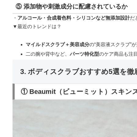
⑤ 添加物や刺激成分に配慮されているか
・
アルコール・合成着色料・シリコンなど無添加設計
だ
▼最近のトレンドは？
マイルドスクラブ＋美容成分
の“美容液スクラブ”
二の腕や背中など、
パーツ特化型
のケア商品も注
3. ボディスクラブおすすめ5選を徹
① Beaumit（ビューミット）スキ