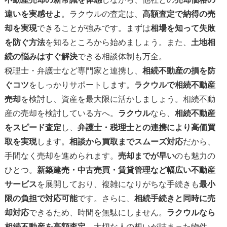
違いを実感せよ
。ラクウルの査定は、
高額査定で納得の売
却を実現
できることが強みです。まずは
相場を知って失敗
を防ぐ方法
を知るところから始めましょう。また、
土地相
続の悩みはすぐ解決
できる相談体制も万全。
税理士・弁護士など専門家と連携し、
相続不動産の損を防
ぐコツ
をしっかりサポートします。
ラクウルで相続不動産
売却
を検討し、資産を最大限に活かしましょう。相続不動
産の売却を検討している方へ。
ラクウル
なら、
相続不動産
をスピード査定
し、
弁護士・税理士との連携により高価買
取を実現
します。
相談から買取までスムーズ対応
だから、
手間なく売却を進められます。
売却までが早い
のも魅力の
ひとつ。
新築建売・中古売買・賃貸管理など幅広い不動産
サービス
を展開しており、複雑になりがちな手続きも
最小
限の負担で対応可能
です。さらに、
相続手続きと同時に売
却対応
できるため、時間を無駄にしません。
ラクウルなら
相続不動産を高額査定
。大切な人の想いが詰まった物件