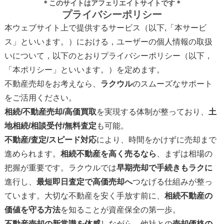
＊このサイトはアフェリエイトサイトです＊
プライバシーポリシー
本ウェブサイト上で提供するサービス（以下,「本サービ
ス」といいます。）における，ユーザーの個人情報の取扱
いについて，以下のとおりプライバシーポリシー（以下，
「本ポリシー」といいます。）を定めます。
不動産売却をお考えなら、
ラクウル
のスムーズなサポート
をご活用ください。
相続/不動産売却/高価買取
を実現する体制が整っており、
土
地相続/相談受付/無料査定
も可能。
不動産/査定/スピード対応
により、時間をかけずに売却まで
進められます。
相続不動産を高く売るなら
、まずは相場の
把握が重要です。ラクウルでは
早期売却で手続きもラクに
進行し、
最短即日査定で高価売却へ
つなげる仕組みが整っ
ています。大切な不動産を安く手放す前に、
相続不動産の
価値を守る方法
を知ることが資産保全の第一歩。
不動産売却の新常識を体感
しながら、他社との
売却価格の