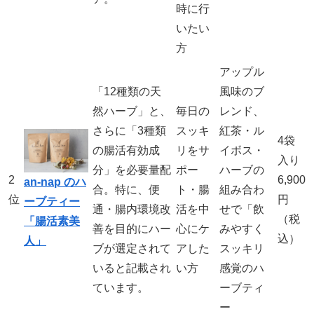
時に行
いたい
方
アップル
「12種類の天
風味のブ
然ハーブ」と、
毎日の
レンド、
さらに「3種類
スッキ
紅茶・ル
4袋
の腸活有効成
リをサ
イボス・
入り
分」を必要量配
ポー
ハーブの
2
6,900
an‑nap のハ
合。特に、便
ト・腸
組み合わ
位
円
ーブティー
通・腸内環境改
活を中
せで「飲
（税
「腸活素美
善を目的にハー
心にケ
みやすく
込）
人」
ブが選定されて
アした
スッキリ
いると記載され
い方
感覚のハ
ています。
ーブティ
ー