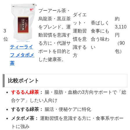
プーアール茶・
ダイエ
烏龍茶・黒豆茶
約
ット・
香ばしく
をブレンド。運
3,110
3
運動習
食事にも
動習慣を意識す
円
位
慣を意
合う味わ
る方に・代謝サ
（90
ティーライ
識する
い
ポートを目的と
包）
フ メタボメ
方
した健康茶。
茶
比較ポイント
するるん緑茶
：
腸・脂肪・血糖の3方向サポートで「総
合ケア」したい人向け
するする緑茶：
腸活・便秘ケアに特化
メタボメ茶：
運動習慣を意識する方に・食事系サポー
トに強み