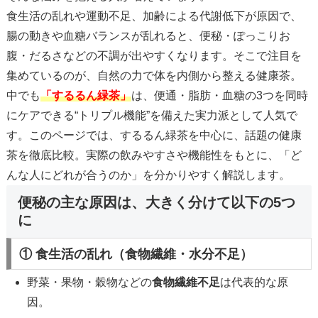
食生活の乱れや運動不足、加齢による代謝低下が原因で、
腸の動きや血糖バランスが乱れると、便秘・ぽっこりお
腹・だるさなどの不調が出やすくなります。そこで注目を
集めているのが、自然の力で体を内側から整える健康茶。
中でも
「するるん緑茶」
は、便通・脂肪・血糖の3つを同時
にケアできる“トリプル機能”を備えた実力派として人気で
す。このページでは、するるん緑茶を中心に、話題の健康
茶を徹底比較。実際の飲みやすさや機能性をもとに、「ど
んな人にどれが合うのか」を分かりやすく解説します。
便秘の主な原因は、大きく分けて以下の5つ
に
① 食生活の乱れ（食物繊維・水分不足）
野菜・果物・穀物などの
食物繊維不足
は代表的な原
因。