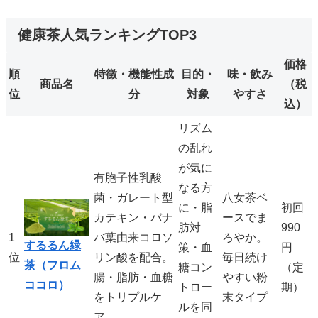
健康茶人気ランキングTOP3
価格
順
特徴・機能性成
目的・
味・飲み
商品名
（税
位
分
対象
やすさ
込）
リズム
の乱れ
が気に
有胞子性乳酸
なる方
菌・ガレート型
八女茶ベ
に・脂
初回
カテキン・バナ
ースでま
肪対
990
1
バ葉由来コロソ
ろやか。
するるん緑
策・血
円
位
リン酸を配合。
毎日続け
茶（フロム
糖コン
（定
腸・脂肪・血糖
やすい粉
ココロ）
トロー
期）
をトリプルケ
末タイプ
ルを同
ア。