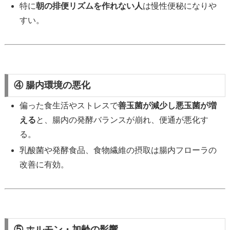
特に
朝の排便リズムを作れない人
は慢性便秘になりや
すい。
④ 腸内環境の悪化
偏った食生活やストレスで
善玉菌が減少し悪玉菌が増
える
と、腸内の発酵バランスが崩れ、便通が悪化す
る。
乳酸菌や発酵食品、食物繊維の摂取は腸内フローラの
改善に有効。
⑤ ホルモン・加齢の影響