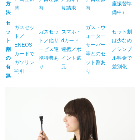
方
座振替準
替
替
算請求
替
法
備中）
セ
ガスセッ
ガス・ウ
ッ
ガスセッ
スマホ・
セット割
ト／
ォーター
ト
ト／他サ
dカード
は少なめ
ENEOS
サーバー
割
ービス連
連携／ポ
／シンプ
カードで
等とのセ
の
携特典あ
イント還
ル料金で
ガソリン
ット割あ
有
り
元
差別化
割引
り
無