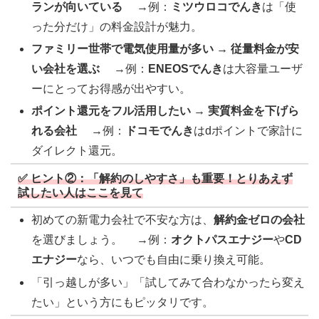
ランが向いている
→例：
ミツウロコでんき
は「使
った分だけ」の料金設計が魅力。
ファミリー世帯で電気使用量が多い → 従量料金が安
い会社を選ぶ
→例：
ENEOSでんき
は大容量ユーザ
ーにとってお得感が出やすい。
ポイント還元をフル活用したい → 実質料金を下げら
れる会社
→例：
ドコモでんき
はdポイントで家計に
ダイレクト還元。
✅ ヒント②：「解約のしやすさ」も重要！とりあえず
試したい人はここを見て
初めての新電力会社で不安な方は、
解約金ゼロの会社
を選びましょう。 →例：
オクトパスエナジー
や
CD
エナジー
なら、いつでも自由に乗り換え可能。
「引っ越しが多い」「試してみて合わなかったら変え
たい」という方にもピッタリです。