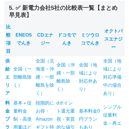
5. ✅ 新電力会社5社の比較表一覧【まとめ
早見表】
比
オクトパ
較
ENEOS
CDエナ
ドコモで
ミツウロ
スエナジ
項
でんき
ジー
んき
コでんき
ー
目
供
全国（北
全国（地
全国（沖
全国（地
給
全国（一
海道・沖
域により
縄・一部
域により
エ
部離島除
縄・一部
対応準備
離島除
対応外あ
リ
く）
離島を除
中の場合
く）
り）
ア
く）
あり）
料
基本＋従
段階的に
dポイン
シンプル
金
量料金
お得・
ト還元重
基本料金0
従量料
プ
制・高使
Amazon
視・実質
円プラン
金・再エ
ラ
用量ほど
ギフト特
的な値引
もあり