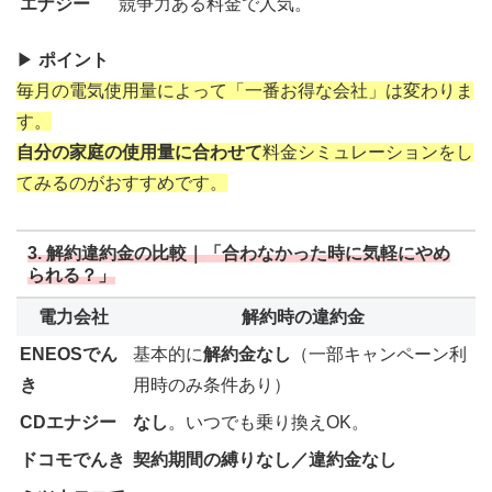
エナジー
競争力ある料金で人気。
▶
ポイント
毎月の電気使用量によって「一番お得な会社」は変わりま
す。
自分の家庭の使用量に合わせて
料金シミュレーションをし
てみるのがおすすめです。
3. 解約違約金の比較｜「合わなかった時に気軽にやめ
られる？」
電力会社
解約時の違約金
ENEOSでん
基本的に
解約金なし
（一部キャンペーン利
き
用時のみ条件あり）
CDエナジー
なし
。いつでも乗り換えOK。
ドコモでんき
契約期間の縛りなし／違約金なし