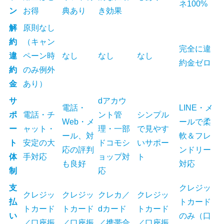
ネ100%
ン
お得
典あり
き効果
解
原則なし
約
（キャン
完全に違
違
ペーン時
なし
なし
なし
約金ゼロ
約
のみ例外
金
あり）
サ
dアカウ
電話・
LINE・メ
ポ
電話・チ
ント管
シンプル
Web・メ
ールで柔
ー
ャット・
理・一部
で見やす
ール、対
軟＆フレ
ト
安定の大
ドコモシ
いサポー
応の評判
ンドリー
体
手対応
ョップ対
ト
も良好
対応
制
応
支
クレジッ
クレジッ
クレジッ
クレカ／
クレジッ
払
トカード
トカード
トカード
dカード
トカード
い
のみ（口
／口座振
／口座振
／携帯合
／口座振