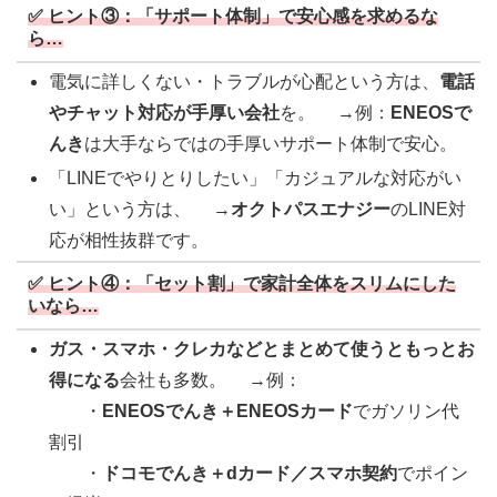
✅ ヒント③：「サポート体制」で安心感を求めるな
ら…
電気に詳しくない・トラブルが心配という方は、
電話
やチャット対応が手厚い会社
を。 →例：
ENEOSで
んき
は大手ならではの手厚いサポート体制で安心。
「LINEでやりとりしたい」「カジュアルな対応がい
い」という方は、 →
オクトパスエナジー
のLINE対
応が相性抜群です。
✅ ヒント④：「セット割」で家計全体をスリムにした
いなら…
ガス・スマホ・クレカなどとまとめて使うともっとお
得になる
会社も多数。 →例：
・
ENEOSでんき＋ENEOSカード
でガソリン代
割引
・
ドコモでんき＋dカード／スマホ契約
でポイン