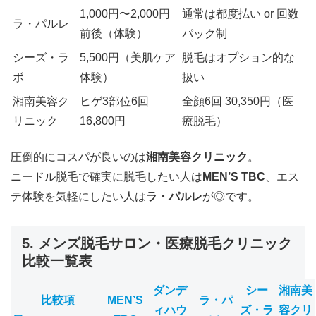
1,000円〜2,000円
通常は都度払い or 回数
ラ・パルレ
前後（体験）
パック制
シーズ・ラ
5,500円（美肌ケア
脱毛はオプション的な
ボ
体験）
扱い
湘南美容ク
ヒゲ3部位6回
全顔6回 30,350円（医
リニック
16,800円
療脱毛）
圧倒的にコスパが良いのは
湘南美容クリニック
。
ニードル脱毛で確実に脱毛したい人は
MEN’S TBC
、エス
テ体験を気軽にしたい人は
ラ・パルレ
が◎です。
5. メンズ脱毛サロン・医療脱毛クリニック
比較一覧表
ダンデ
シー
湘南美
比較項
MEN’S
ラ・パ
ィハウ
ズ・ラ
容クリ