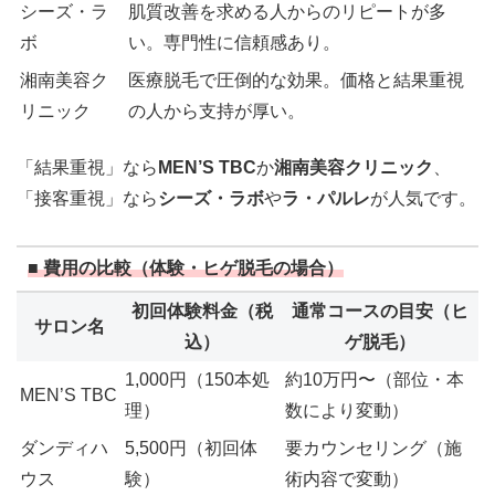
シーズ・ラ
肌質改善を求める人からのリピートが多
ボ
い。専門性に信頼感あり。
湘南美容ク
医療脱毛で圧倒的な効果。価格と結果重視
リニック
の人から支持が厚い。
「結果重視」なら
MEN’S TBC
か
湘南美容クリニック
、
「接客重視」なら
シーズ・ラボ
や
ラ・パルレ
が人気です。
■ 費用の比較（体験・ヒゲ脱毛の場合）
初回体験料金（税
通常コースの目安（ヒ
サロン名
込）
ゲ脱毛）
1,000円（150本処
約10万円〜（部位・本
MEN’S TBC
理）
数により変動）
ダンディハ
5,500円（初回体
要カウンセリング（施
ウス
験）
術内容で変動）