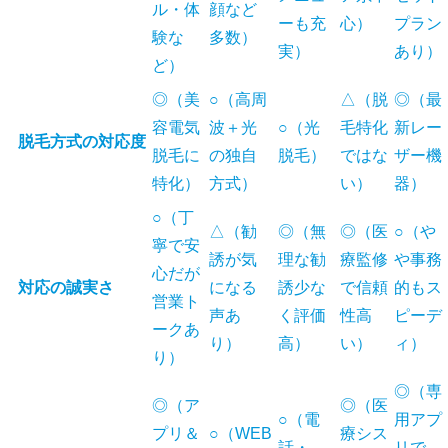
ル・体
顔など
ーも充
心）
プラン
験な
多数）
実）
あり）
ど）
◎（美
○（高周
△（脱
◎（最
容電気
波＋光
○（光
毛特化
新レー
脱毛方式の対応度
脱毛に
の独自
脱毛）
ではな
ザー機
特化）
方式）
い）
器）
○（丁
△（勧
◎（無
◎（医
○（や
寧で安
誘が気
理な勧
療監修
や事務
心だが
対応の誠実さ
になる
誘少な
で信頼
的もス
営業ト
声あ
く評価
性高
ピーデ
ークあ
り）
高）
い）
ィ）
り）
◎（専
◎（ア
◎（医
○（電
用アプ
プリ＆
○（WEB
療シス
話・
リで