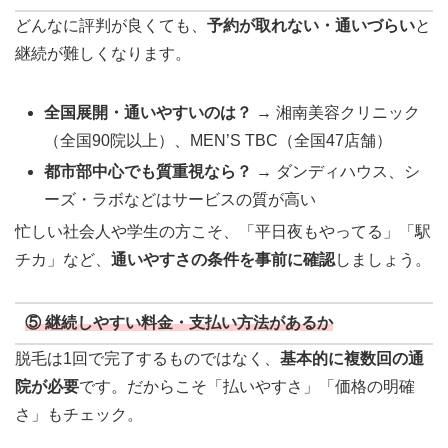
どんなに評判が良くても、
予約が取れない・通いづらい
と
継続が難しくなります。
全国展開・通いやすいのは？
→ 湘南美容クリニック
（全国90院以上）、MEN’S TBC（全国47店舗）
都市部中心でも質重視なら？
→ ダンディハウス、シ
ーズ・ラボなどはサービスの質が高い
忙しい社会人や学生の方こそ、「平日夜もやってる」「駅
チカ」など、
通いやすさの条件を事前に確認
しましょう。
⑤ 継続しやすい料金・支払い方法があるか
脱毛は1回で完了するものではなく、
基本的に複数回の通
院が必要
です。だからこそ「払いやすさ」「価格の明確
さ」もチェック。