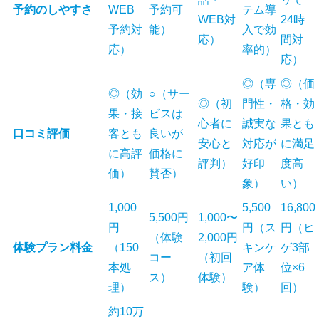
予約のしやすさ
WEB
予約可
テム導
WEB対
24時
予約対
能）
入で効
応）
間対
応）
率的）
応）
◎（専
◎（価
◎（効
○（サー
◎（初
門性・
格・効
果・接
ビスは
心者に
誠実な
果とも
口コミ評価
客とも
良いが
安心と
対応が
に満足
に高評
価格に
評判）
好印
度高
価）
賛否）
象）
い）
1,000
5,500
16,800
5,500円
1,000〜
円
円（ス
円（ヒ
（体験
2,000円
体験プラン料金
（150
キンケ
ゲ3部
コー
（初回
本処
ア体
位×6
ス）
体験）
理）
験）
回）
約10万