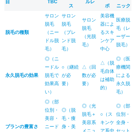
目
TBC
ルレ
ス
ボ
ニック
サロン
サロン
美容機
サロン
医療脱
脱毛
脱毛
器によ
脱毛
毛（レ
脱毛の種類
（ニー
（ブレ
るスキ
（光脱
ーザー
ドル脱
ンド脱
ンケア
毛）
脱毛）
毛）
毛）
中心
◎（ニ
◎（医
△（脱
ードル
○（継続
△（回
療機関
毛自体
永久脱毛の効果
脱毛で
が必
数が必
による
は補助
効果高
要）
要）
永久脱
的）
い）
毛）
◎（部
◎（光
◎（部
位別・
◎（脱
脱毛＋
○（ス
位別・
美容・
毛・痩
美容系
キンケ
全身・
プランの豊富さ
ニード
身・美
メニュ
ア系中
セット