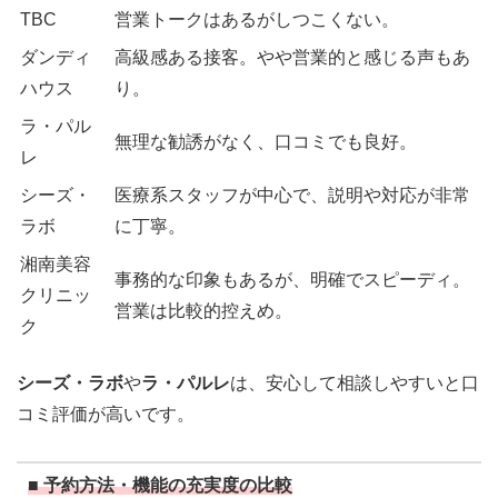
TBC
営業トークはあるがしつこくない。
ダンディ
高級感ある接客。やや営業的と感じる声もあ
ハウス
り。
ラ・パル
無理な勧誘がなく、口コミでも良好。
レ
シーズ・
医療系スタッフが中心で、説明や対応が非常
ラボ
に丁寧。
湘南美容
事務的な印象もあるが、明確でスピーディ。
クリニッ
営業は比較的控えめ。
ク
シーズ・ラボ
や
ラ・パルレ
は、安心して相談しやすいと口
コミ評価が高いです。
■ 予約方法・機能の充実度の比較