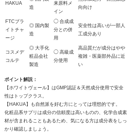
HAKUA
来原料メ
造
向向け
イン
FTCブラ
◯ 合成成
◎ 国内製
安全性は高いが一部人
イトチャ
分との併
造
工成分あり
ージ
用
◎ 大手化
高品質だが成分はやや
コスメデ
◯ 高級成
粧品会社
複雑・医薬部外品に近
コルテ
分使用
製造
い
ポイント解説：
【ホワイトヴェール】はGMP認証＆天然成分使用で安全
性はトップクラス。
【HAKUA】も自然派を好む方にとっては理想的です。
化粧品系サプリは成分の信頼度は高いものの、化学合成素
材が含まれることもあるため、気になる方は成分表をしっ
かり確認しましょう。