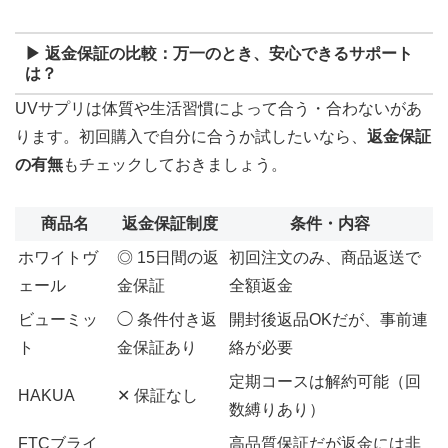
▶ 返金保証の比較：万一のとき、安心できるサポート
は？
UVサプリは体質や生活習慣によって合う・合わないがあ
ります。初回購入で自分に合うか試したいなら、
返金保証
の有無
もチェックしておきましょう。
商品名
返金保証制度
条件・内容
ホワイトヴ
◎ 15日間の返
初回注文のみ、商品返送で
ェール
金保証
全額返金
ビューミッ
◯ 条件付き返
開封後返品OKだが、事前連
ト
金保証あり
絡が必要
定期コースは解約可能（回
HAKUA
✕ 保証なし
数縛りあり）
FTCブライ
高品質保証だが返金には非