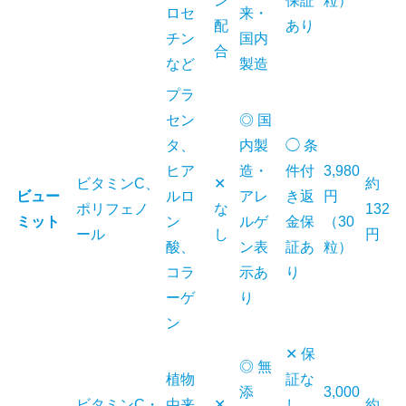
ン
保証
粒）
ロセ
来・
配
あり
チン
国内
合
など
製造
プラ
セン
◎ 国
タ、
内製
◯ 条
ヒア
造・
件付
3,980
ビタミンC、
✕
約
ビュー
ルロ
アレ
き返
円
ポリフェノ
な
132
ミット
ン
ルゲ
金保
（30
ール
し
円
酸、
ン表
証あ
粒）
コラ
示あ
り
ーゲ
り
ン
✕ 保
◎ 無
植物
証な
添
3,000
ビタミンC・
由来
✕
し
約