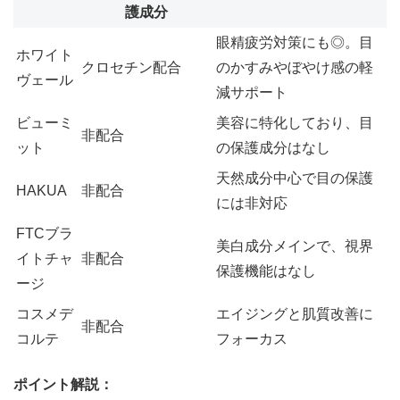
護成分
眼精疲労対策にも◎。目
ホワイト
クロセチン配合
のかすみやぼやけ感の軽
ヴェール
減サポート
ビューミ
美容に特化しており、目
非配合
ット
の保護成分はなし
天然成分中心で目の保護
HAKUA
非配合
には非対応
FTCブラ
美白成分メインで、視界
イトチャ
非配合
保護機能はなし
ージ
コスメデ
エイジングと肌質改善に
非配合
コルテ
フォーカス
ポイント解説：