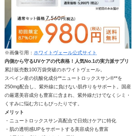
※画像引用：
ホワイトヴェール公式サイト
内側から守るUVケアの代表格！人気No.1の実力派サプリ
累計販売数100万袋突破のホワイトヴェール。
スペイン産の抗酸化成分**ニュートロックスサン®**を
250mg配合し、紫外線に負けない肌作りをサポート。国産
の厳選美容成分も豊富に含まれ、紫外線だけでなくシミ・
くすみに悩む方にもぴったりです。
メリット
・ニュートロックスサン高配合で日焼けケアに特化
・肌の透明感UPをサポートする美容成分も豊富