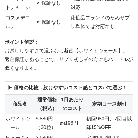
✕ 保証なし
トチャージ
対応
コスメデコ
化粧品ブランドのためサプ
✕ 保証なし
ルテ
リ単体では対応なし
ポイント解説：
お試ししやすさで選ぶなら断然【ホワイトヴェール】。
返金保証があることで、サプリ初心者の方にもハードルが
低くなります。
▶ 価格の比較：続けやすいコスト感とコスパで選ぶ！
通常価格
1日あたり
商品名
定期コース割引
（税込）
のコスト
ホワイトヴ
5,880円
初回980円、2回目以
約196円
ェール
（30粒）
降15%OFF
ビューミッ
3,980円
定期初回割引あり