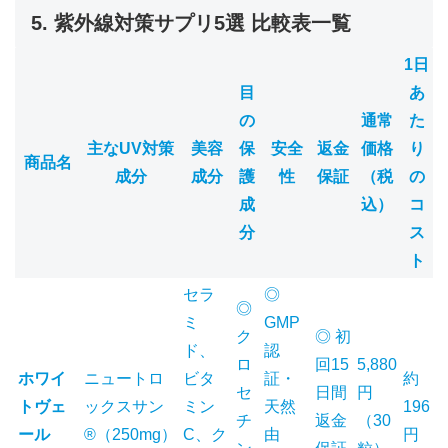
5. 紫外線対策サプリ5選 比較表一覧
1日
目
あ
の
通常
た
主なUV対策
美容
保
安全
返金
価格
り
商品名
成分
成分
護
性
保証
（税
の
成
込）
コ
分
ス
ト
セラ
◎
◎
ミ
GMP
ク
◎ 初
ド、
認
ロ
回15
5,880
ホワイ
ニュートロ
ビタ
証・
約
セ
日間
円
トヴェ
ックスサン
ミン
天然
196
チ
返金
（30
ール
®（250mg）
C、ク
由
円