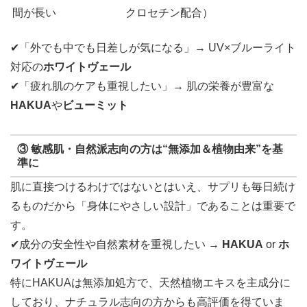
間が長い
クロセチン配合）
✔「外でも中でも日差しが気になる」→ UV×ブルーライト
対応の
ホワイトヴェール
✔「疲れ肌のケアも重視したい」→ 肌の栄養が豊富な
HAKUA
や
ビューミット
③
敏感肌・自然派志向の方は“無添加＆植物由来”を基
準に
肌に直接つけるわけではないとはいえ、サプリも毎日続け
るものだから「身体にやさしい設計」であることは重要で
す。
✔成分の安全性や自然素材を重視したい →
HAKUA
or
ホ
ワイトヴェール
特にHAKUAは無添加処方で、天然植物エキスを主成分に
しており、ナチュラル志向の方からも高評価を得ていま