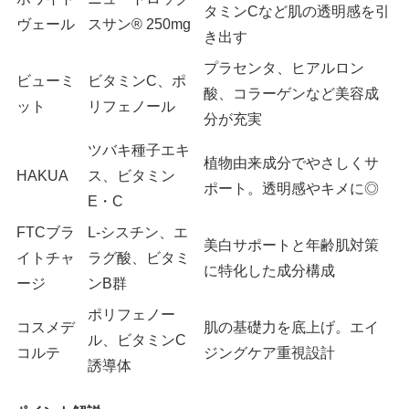
タミンCなど肌の透明感を引
ヴェール
スサン® 250mg
き出す
プラセンタ、ヒアルロン
ビューミ
ビタミンC、ポ
酸、コラーゲンなど美容成
ット
リフェノール
分が充実
ツバキ種子エキ
植物由来成分でやさしくサ
HAKUA
ス、ビタミン
ポート。透明感やキメに◎
E・C
FTCブラ
L-シスチン、エ
美白サポートと年齢肌対策
イトチャ
ラグ酸、ビタミ
に特化した成分構成
ージ
ンB群
ポリフェノー
コスメデ
肌の基礎力を底上げ。エイ
ル、ビタミンC
コルテ
ジングケア重視設計
誘導体