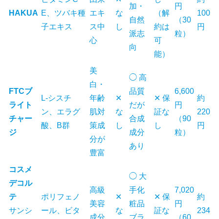
加・
円
HAKUA
E、ツバキ種
エキ
な
（解
100
自然
（30
子エキス
ス中
し
約は
円
派志
粒）
心
可
向
能）
美
◯ 高
白・
FTCブ
品質
6,600
L-シスチ
年齢
✕
✕ 保
約
ライト
だが
円
ン、エラグ
肌対
な
証な
220
チャー
合成
（90
酸、B群
策成
し
し
円
ジ
成分
粒）
分が
あり
豊富
コスメ
◯ 大
デコル
高級
手化
7,020
テ
ポリフェノ
✕
✕ 保
約
美容
粧品
円
サンシ
ール、ビタ
な
証な
234
成分
ブラ
（60