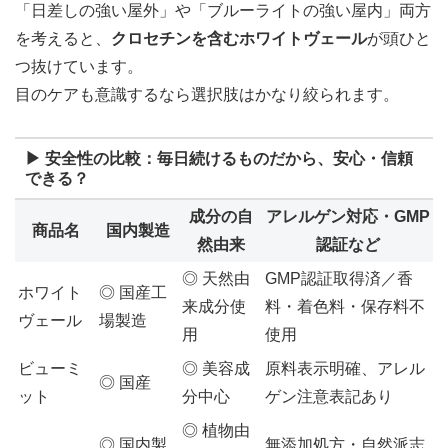
「日差しの強い屋外」や「ブルーライトの強い屋内」両方
を考えると、
クロセチンを含むホワイトヴェール
が頭ひと
つ抜けています。
目のケアも意識するなら選択肢はかなり絞られます。
▶ 安全性の比較：毎日続けるものだから、安心・信頼
できる？
成分の自
アレルゲン対応・GMP
商品名
国内製造
然由来
認証など
◎ 天然由
GMP認証取得済／香
ホワイト
◎ 国産工
来成分使
料・着色料・保存料不
ヴェール
場製造
用
使用
ビューミ
◎ 美容成
原料表示明確、アレル
◎ 国産
ット
分中心
ゲン注意表記あり
◎ 植物由
◎ 国内製
無添加処方・自然派志