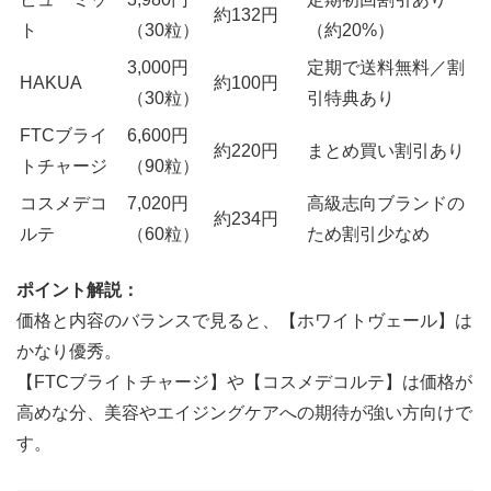
約132円
ト
（30粒）
（約20%）
3,000円
定期で送料無料／割
HAKUA
約100円
（30粒）
引特典あり
FTCブライ
6,600円
約220円
まとめ買い割引あり
トチャージ
（90粒）
コスメデコ
7,020円
高級志向ブランドの
約234円
ルテ
（60粒）
ため割引少なめ
ポイント解説：
価格と内容のバランスで見ると、【ホワイトヴェール】は
かなり優秀。
【FTCブライトチャージ】や【コスメデコルテ】は価格が
高めな分、美容やエイジングケアへの期待が強い方向けで
す。