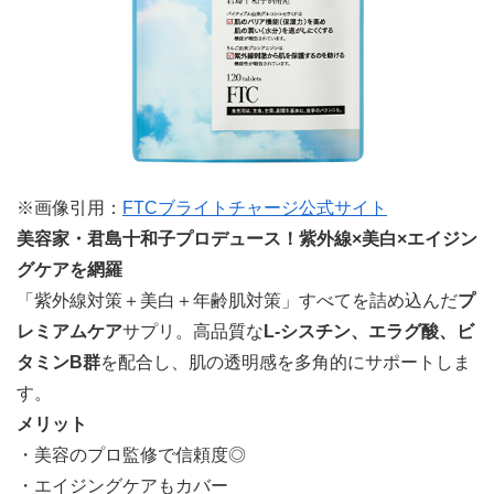
※画像引用：
FTCブライトチャージ公式サイト
美容家・君島十和子プロデュース！紫外線×美白×エイジン
グケアを網羅
「紫外線対策＋美白＋年齢肌対策」すべてを詰め込んだ
プ
レミアムケア
サプリ。高品質な
L-シスチン、エラグ酸、ビ
タミンB群
を配合し、肌の透明感を多角的にサポートしま
す。
メリット
・美容のプロ監修で信頼度◎
・エイジングケアもカバー