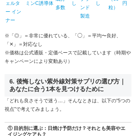
ェルタ
ミンC誘導体
し
し
円
多数
ンド
粒）
ー イン
製造
ナー
※「◎」＝非常に優れている、「◯」＝平均〜良好、
「✕」＝対応なし
※価格は公式通販・定価ベースで記載しています（時期や
キャンペーンにより変動あり）
6. 後悔しない紫外線対策サプリの選び方｜
あなたに合う1本を見つけるために
「どれも良さそうで迷う…」そんなときは、以下の“5つの
視点”で考えてみましょう。
①
目的別に選ぶ：日焼け予防だけ？それとも美容やエ
イジングケアも？