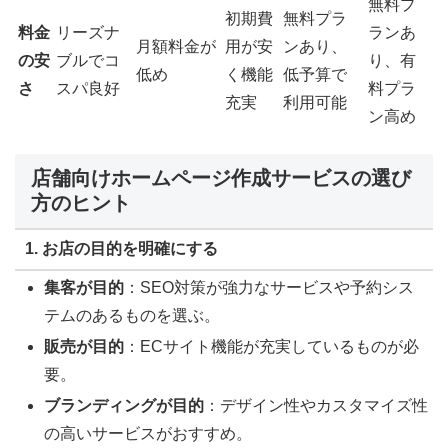
無料プ
初期費
無料プラ
料金
リーズナ
ランあ
月額料金が
用が安
ンあり、
の安
ブルでコ
り、有
低め
く機能
低予算で
さ
スパ良好
料プラ
充実
利用可能
ン高め
店舗向けホームページ作成サービスの選び
方のヒント
1.
お店の目的を明確にする
集客が目的
：SEO対策が強力なサービスや予約シス
テムのあるものを選ぶ。
販売が目的
：ECサイト機能が充実しているものが必
要。
ブランディングが目的
：デザイン性やカスタマイズ性
の高いサービスがおすすめ。