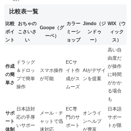
比較表一覧
比較
おちゃの
カラー
Jimdo（ジ
WIX（ウ
Goope（グ
ポイ
こさいさ
ミーシ
ンドゥ
ィック
ーペ）
ント
い
ョップ
ー）
ス）
高い自
由度だ
ドラッグ
ECサ
作成
が操作
＆ドロッ
スマホ操作
イト作
AIがデザイ
の簡
に時間
プで簡単
が可能
成がス
ンを提案
単さ
がかか
操作
ムーズ
る場合
も
日本語対
EC専
日本語
サポ
メール・チ
オンライ
応の手厚
門のサ
サポー
ート
ャットで迅
ンヘルプ
いサポー
ポート
トが限
体制
速対応
が豊富