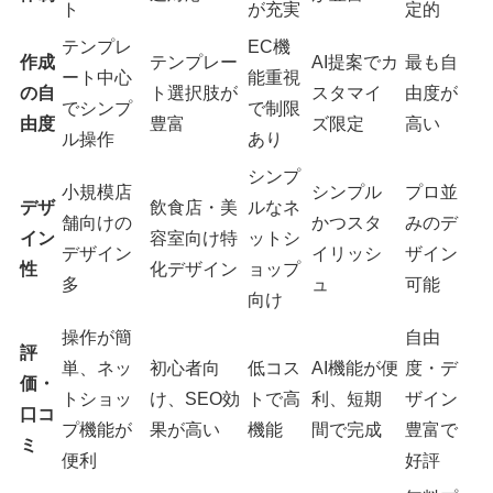
ト
が充実
定的
テンプレ
EC機
作成
テンプレー
AI提案でカ
最も自
ート中心
能重視
の自
ト選択肢が
スタマイ
由度が
でシンプ
で制限
由度
豊富
ズ限定
高い
ル操作
あり
シンプ
小規模店
シンプル
プロ並
デザ
飲食店・美
ルなネ
舗向けの
かつスタ
みのデ
イン
容室向け特
ットシ
デザイン
イリッシ
ザイン
性
化デザイン
ョップ
多
ュ
可能
向け
操作が簡
自由
評
単、ネッ
初心者向
低コス
AI機能が便
度・デ
価・
トショッ
け、SEO効
トで高
利、短期
ザイン
口コ
プ機能が
果が高い
機能
間で完成
豊富で
ミ
便利
好評