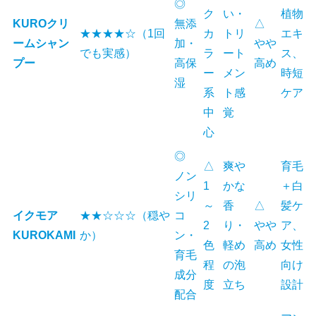
◎
ク
い・
植物
KUROクリ
無添
△
★★★★☆（1回
カ
トリ
エキ
ームシャン
加・
やや
でも実感）
ラ
ート
ス、
プー
高保
高め
ー
メン
時短
湿
系
ト感
ケア
中
覚
心
◎
△
爽や
育毛
ノン
1
かな
＋白
シリ
～
香
△
髪ケ
イクモア
★★☆☆☆（穏や
コ
2
り・
やや
ア、
KUROKAMI
か）
ン・
色
軽め
高め
女性
育毛
程
の泡
向け
成分
度
立ち
設計
配合