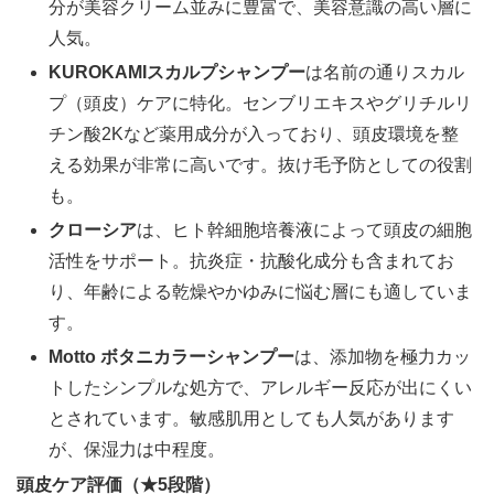
分が美容クリーム並みに豊富で、美容意識の高い層に
人気。
KUROKAMIスカルプシャンプー
は名前の通りスカル
プ（頭皮）ケアに特化。センブリエキスやグリチルリ
チン酸2Kなど薬用成分が入っており、頭皮環境を整
える効果が非常に高いです。抜け毛予防としての役割
も。
クローシア
は、ヒト幹細胞培養液によって頭皮の細胞
活性をサポート。抗炎症・抗酸化成分も含まれてお
り、年齢による乾燥やかゆみに悩む層にも適していま
す。
Motto ボタニカラーシャンプー
は、添加物を極力カッ
トしたシンプルな処方で、アレルギー反応が出にくい
とされています。敏感肌用としても人気があります
が、保湿力は中程度。
頭皮ケア評価（★5段階）