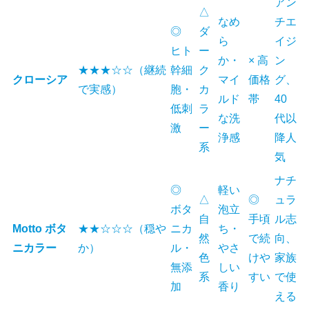
アン
△
なめ
チエ
◎
ダ
ら
イジ
ヒト
ー
か・
× 高
ン
★★★☆☆（継続
幹細
ク
クローシア
マイ
価格
グ、
で実感）
胞・
カ
ルド
帯
40
低刺
ラ
な洗
代以
激
ー
浄感
降人
系
気
ナチ
◎
軽い
△
◎
ュラ
ボタ
泡立
自
手頃
ル志
Motto ボタ
★★☆☆☆（穏や
ニカ
ち・
然
で続
向、
ニカラー
か）
ル・
やさ
色
けや
家族
無添
しい
系
すい
で使
加
香り
える