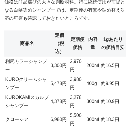
価格は商品選びの大きな判断材料。特に継続使用が前提と
なる白髪染めシャンプーでは、定期便の有無や詰め替え対
応の可否も確認しておきたいところです。
定価
定期便
内容
1gあたり
商品名
（税
価格
量
の価格目安
込）
利尻カラーシャンプ
2,970
3,300円
200ml
約16.5円
ー
円
KUROクリームシャ
3,980
5,478円
400g
約9.95円
ンプー
円
KUROKAMIスカルプ
3,278
4,378円
300ml
約10.9円
シャンプー
円
5,500
クローシア
6,980円
300ml
約18.3円
円