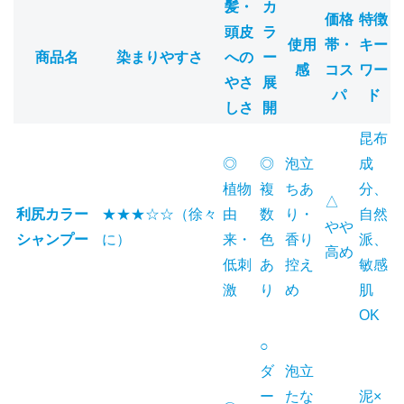
髪・
カ
価格
特徴
頭皮
ラ
使用
帯・
キー
商品名
染まりやすさ
への
ー
感
コス
ワー
やさ
展
パ
ド
しさ
開
昆布
◎
◎
泡立
成
植物
複
ちあ
分、
△
利尻カラー
★★★☆☆（徐々
由
数
り・
自然
やや
シャンプー
に）
来・
色
香り
派、
高め
低刺
あ
控え
敏感
激
り
め
肌
OK
○
ダ
泡立
ー
たな
泥×