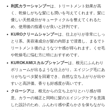
利尻カラーシャンプー
は、トリートメント効果が高
く、乾燥しがちな髪にも潤いを与えてくれます。髪に
優しい天然成分がキューティクルを整えてくれるた
め、使用後の指通りが良いと評判です。
KUROクリームシャンプー
は、仕上がりが非常にしっ
とり系。美容液成分が髪の内部まで浸透し、まるでト
リートメント後のようなツヤ感が得られます。くせ毛
や乾燥毛に悩む方に特におすすめです。
KUROKAMIスカルプシャンプー
は、根元にふんわり
ボリュームが出るような仕上がり。エイジング毛にあ
りがちなペタ髪を回避でき、自然な立ち上がりが出や
すいと高評価。香りも好感度が高いです。
クローシア
は、根元からの立ち上がりとハリ感が得
意。カラーの補正と同時に髪のエイジングケアを意識
した設計のため、ふんわり感や柔らかさを保ちながら