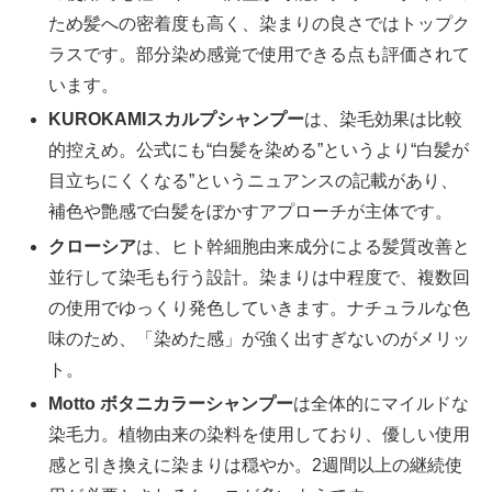
ため髪への密着度も高く、染まりの良さではトップク
ラスです。部分染め感覚で使用できる点も評価されて
います。
KUROKAMIスカルプシャンプー
は、染毛効果は比較
的控えめ。公式にも“白髪を染める”というより“白髪が
目立ちにくくなる”というニュアンスの記載があり、
補色や艶感で白髪をぼかすアプローチが主体です。
クローシア
は、ヒト幹細胞由来成分による髪質改善と
並行して染毛も行う設計。染まりは中程度で、複数回
の使用でゆっくり発色していきます。ナチュラルな色
味のため、「染めた感」が強く出すぎないのがメリッ
ト。
Motto ボタニカラーシャンプー
は全体的にマイルドな
染毛力。植物由来の染料を使用しており、優しい使用
感と引き換えに染まりは穏やか。2週間以上の継続使