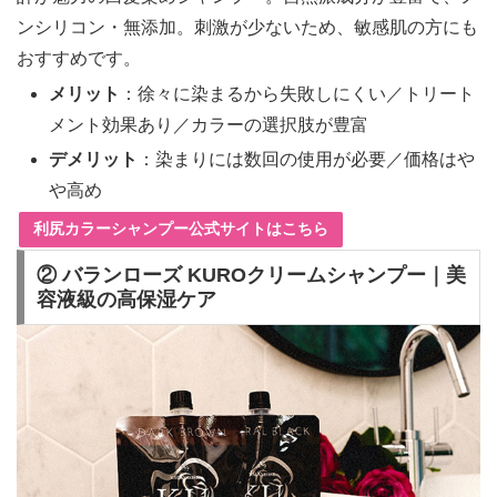
ンシリコン・無添加。刺激が少ないため、敏感肌の方にも
おすすめです。
メリット
：徐々に染まるから失敗しにくい／トリート
メント効果あり／カラーの選択肢が豊富
デメリット
：染まりには数回の使用が必要／価格はや
や高め
利尻カラーシャンプー公式サイトはこちら
② バランローズ KUROクリームシャンプー｜美
容液級の高保湿ケア