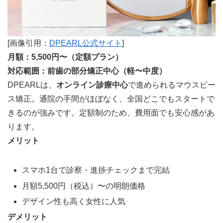
[画像引用：
DPEARL公式サイト
]
月額：5,500円〜（定額プラン）
対応範囲：前歯の部分矯正中心（軽〜中度）
DPEARLは、
オンライン診療中心
で進められるマウスピー
ス矯正。通院の手間がほぼなく、全国どこでもスタートで
きるのが強みです。定額制のため、費用面でも安心感があ
ります。
メリット
スマホ1台で診察・進捗チェックまで完結
月額5,500円（税込）〜の明朗価格
デザイン性も高く女性に人気
デメリット