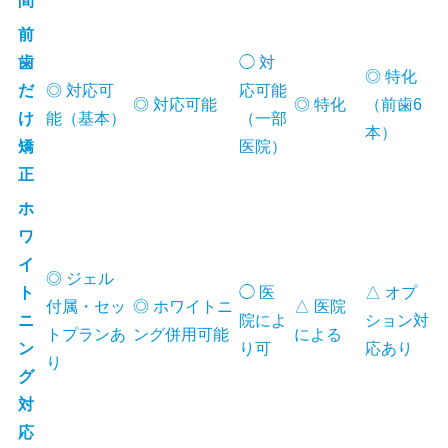
間
前
歯
◯ 対
◎ 特化
だ
◎ 対応可
応可能
◎ 対応可能
◎ 特化
（前歯6
け
能（基本）
（一部
本）
矯
医院）
正
ホ
ワ
イ
◎ ジェル
ト
◯ 医
△ オプ
付属・セッ
◎ ホワイトニ
△ 医院
ニ
院によ
ション対
トプランあ
ング併用可能
による
ン
り可
応あり
り
グ
対
応