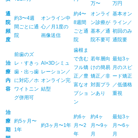
万〜
万円
通
約4〜
オンライ
基本オン
約3〜4週
オンライン中
院
8週間
ン診療が
ライン／
間ごとに通
心／月1度の
頻
ごと通
基本／通
初回のみ
院
画像送信
度
院
院不要可
通院要
歯根ま
前歯のズ
で含む
若年層向
最短3ヶ
治
レ・すきっ
AI×3Dシミュ
フル矯
けの簡易
月のスピ
療
歯・出っ歯
レーション／
正／豊
矯正／非
ード矯正
内
に対応／ホ
オンライン完
富なオ
対面プラ
／低価格
容
ワイトニン
結型
プショ
ンあり
重視
グ併用可
ン
治
約6ヶ
約4ヶ
最短3ヶ
療
約5ヶ月〜
約3ヶ月〜1年
月〜2
月〜9ヶ
月〜6ヶ
期
1年
年
月
月