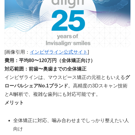
[画像引用：
インビザライン公式サイト
]
費用：平均80〜120万円（全体矯正向け）
対応範囲：前歯〜奥歯までの全体矯正
インビザラインは、マウスピース矯正の元祖ともいえる
グ
ローバルシェアNo.1ブランド
。高精度の3Dスキャン技術
とAI解析で、複雑な歯列にも対応可能です。
メリット
全体矯正に対応、噛み合わせまでしっかり整えたい人
向け