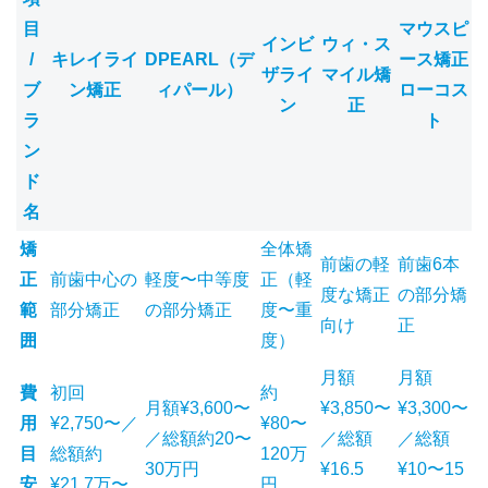
目
マウスピ
インビ
ウィ・ス
/
キレイライ
DPEARL（デ
ース矯正
ザライ
マイル矯
ブ
ン矯正
ィパール）
ローコス
ン
正
ラ
ト
ン
ド
名
矯
全体矯
前歯の軽
前歯6本
正
前歯中心の
軽度〜中等度
正（軽
度な矯正
の部分矯
範
部分矯正
の部分矯正
度〜重
向け
正
囲
度）
月額
月額
費
初回
約
月額¥3,600〜
¥3,850〜
¥3,300〜
用
¥2,750〜／
¥80〜
／総額約20〜
／総額
／総額
目
総額約
120万
30万円
¥16.5
¥10〜15
安
¥21.7万〜
円