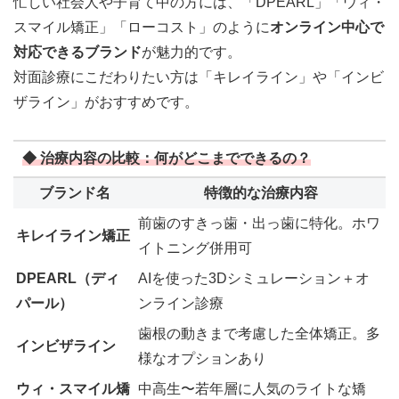
忙しい社会人や子育て中の方には、「DPEARL」「ウィ・
スマイル矯正」「ローコスト」のように
オンライン中心で
対応できるブランド
が魅力的です。
対面診療にこだわりたい方は「キレイライン」や「インビ
ザライン」がおすすめです。
◆ 治療内容の比較：何がどこまでできるの？
ブランド名
特徴的な治療内容
前歯のすきっ歯・出っ歯に特化。ホワ
キレイライン矯正
イトニング併用可
DPEARL（ディ
AIを使った3Dシミュレーション＋オ
パール）
ンライン診療
歯根の動きまで考慮した全体矯正。多
インビザライン
様なオプションあり
ウィ・スマイル矯
中高生〜若年層に人気のライトな矯