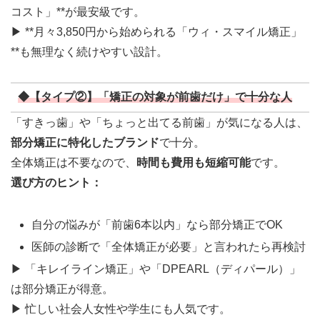
コスト」**が最安級です。
▶ **月々3,850円から始められる「ウィ・スマイル矯正」
**も無理なく続けやすい設計。
◆【タイプ②】「矯正の対象が前歯だけ」で十分な人
「すきっ歯」や「ちょっと出てる前歯」が気になる人は、
部分矯正に特化したブランド
で十分。
全体矯正は不要なので、
時間も費用も短縮可能
です。
選び方のヒント：
自分の悩みが「前歯6本以内」なら部分矯正でOK
医師の診断で「全体矯正が必要」と言われたら再検討
▶ 「キレイライン矯正」や「DPEARL（ディパール）」
は部分矯正が得意。
▶ 忙しい社会人女性や学生にも人気です。