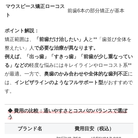
マウスピース矯正ローコス
前歯6本の部分矯正が基本
ト
ポイント解説：
矯正範囲は、
「前歯だけ治したい」人
と**「歯並び全体を
整えたい」人
で必要な治療が異なります。
例えば、「出っ歯」「すきっ歯」「前歯が少し重なってい
る」などの
軽度な悩みにはキレイラインやローコスト系**
が最適。一方で、
奥歯のかみ合わせや全体的な歯列不正
に
は、
インビザラインのようなフルサポート型
がおすすめで
す。
◆ 費用の比較：通いやすさとコスパのバランスで選ぼ
う
ブランド名
費用目安（税込）