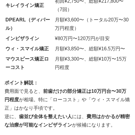
初回¥2,750〜、総額¥217,800〜
キレイライン矯正
（7回）
DPEARL（ディパー
月額¥3,600〜（トータル20万〜30
ル）
万円程度）
インビザライン
¥80万円〜120万円が目安
ウィ・スマイル矯正
月額¥3,850〜、総額¥16.5万円〜
マウスピース矯正ロ
月額¥3,300〜、総額¥10万〜15万
ーコスト
円程度
ポイント解説：
費用面で見ると、
前歯だけの部分矯正は10万円台〜30万
円程度
が相場。特に「ローコスト」や「ウィ・スマイル矯
正」はかなり手頃です。
逆に、
歯並び全体を整えたい人
には、
費用はかかるが精密
な治療が可能なインビザライン
が候補になります。