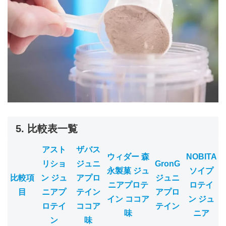
5. 比較表一覧
アスト
ザバス
ウィダー 森
NOBITA
リショ
ジュニ
GronG
永製菓 ジュ
ソイプ
比較項
ン ジュ
アプロ
ジュニ
ニアプロテ
ロテイ
目
ニアプ
テイン
アプロ
イン ココア
ン ジュ
ロテイ
ココア
テイン
味
ニア
ン
味