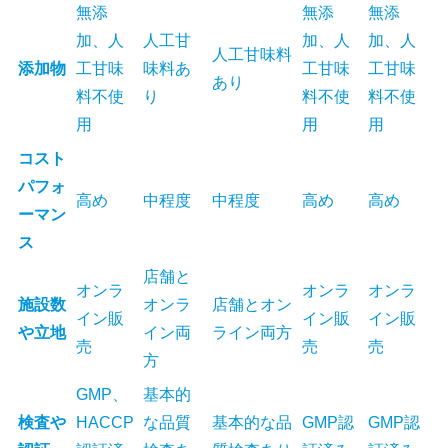
無添
無添
無添
加、人
人工甘
加、人
加、人
人工甘味料
添加物
工甘味
味料あ
工甘味
工甘味
あり
料不使
り
料不使
料不使
用
用
用
コスト
パフォ
高め
中程度
中程度
高め
高め
ーマン
ス
店舗と
オンラ
オンラ
オンラ
施設数
オンラ
店舗とオン
イン販
イン販
イン販
や立地
イン両
ライン両方
売
売
売
方
GMP、
基本的
検査や
HACCP
な品質
基本的な品
GMP認
GMP認