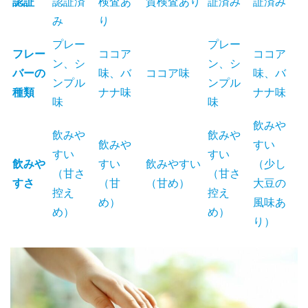
認証
認証済
検査あ
質検査あり
証済み
証済み
み
り
プレー
プレー
フレー
ココア
ココア
ン、シ
ン、シ
バーの
味、バ
ココア味
味、バ
ンプル
ンプル
種類
ナナ味
ナナ味
味
味
飲みや
飲みや
飲みや
飲みや
すい
すい
すい
飲みや
すい
飲みやすい
（少し
（甘さ
（甘さ
すさ
（甘
（甘め）
大豆の
控え
控え
め）
風味あ
め）
め）
り）