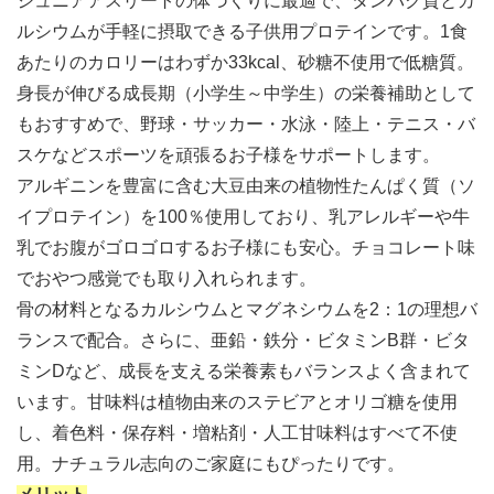
ジュニアアスリートの体づくりに最適で、タンパク質とカ
ルシウムが手軽に摂取できる子供用プロテインです。1食
あたりのカロリーはわずか33kcal、砂糖不使用で低糖質。
身長が伸びる成長期（小学生～中学生）の栄養補助として
もおすすめで、野球・サッカー・水泳・陸上・テニス・バ
スケなどスポーツを頑張るお子様をサポートします。
アルギニンを豊富に含む大豆由来の植物性たんぱく質（ソ
イプロテイン）を100％使用しており、乳アレルギーや牛
乳でお腹がゴロゴロするお子様にも安心。チョコレート味
でおやつ感覚でも取り入れられます。
骨の材料となるカルシウムとマグネシウムを2：1の理想バ
ランスで配合。さらに、亜鉛・鉄分・ビタミンB群・ビタ
ミンDなど、成長を支える栄養素もバランスよく含まれて
います。甘味料は植物由来のステビアとオリゴ糖を使用
し、着色料・保存料・増粘剤・人工甘味料はすべて不使
用。ナチュラル志向のご家庭にもぴったりです。