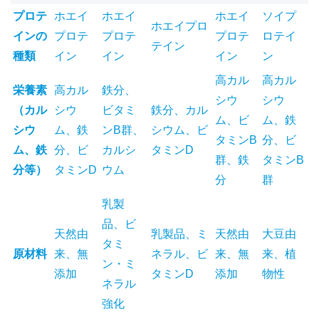
プロテ
ホエイ
ホエイ
ホエイ
ソイプ
ホエイプロ
インの
プロテ
プロテ
プロテ
ロテイ
テイン
種類
イン
イン
イン
ン
高カル
高カル
栄養素
高カル
鉄分、
シウ
シウ
（カル
シウ
ビタミ
鉄分、カル
ム、ビ
ム、鉄
シウ
ム、鉄
ンB群、
シウム、ビ
タミンB
分、ビ
ム、鉄
分、ビ
カルシ
タミンD
群、鉄
タミンB
分等）
タミンD
ウム
分
群
乳製
品、ビ
天然由
乳製品、ミ
天然由
大豆由
タミ
原材料
来、無
ネラル、ビ
来、無
来、植
ン・ミ
添加
タミンD
添加
物性
ネラル
強化