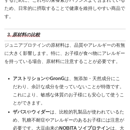
するために、これらの栄養素がバランスよく含まれている
ため、日常的に摂取することで健康を維持しやすい商品で
す。
3. 原材料の比較
ジュニアプロテインの原材料は、品質やアレルギーの有無
に大きく影響します。特に、お子様が食べ物にアレルギー
を持っている場合、原材料に注意することが必要です。
アストリション
や
GronG
は、無添加・天然成分にこ
だわり、余計な成分を使っていないことが特徴です。
これにより、敏感な体質のお子様にも安心して使うこ
とができます。
ザバス
や
ウィダー
は、比較的乳製品が使われているた
め、乳糖不耐症やアレルギーのあるお子様には注意が
必要です。大豆由来の
NOBITA ソイプロテイン
は、大