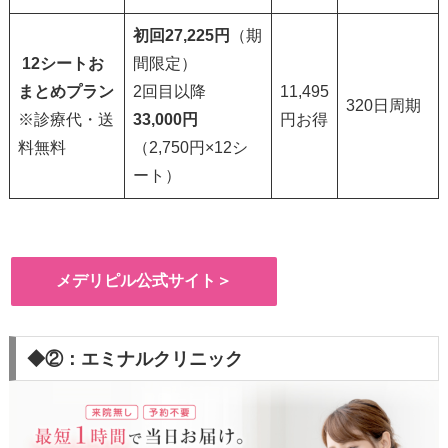
初回
27,225円
（期
12シートお
間限定）
まとめプラン
2回目以降
11,495
320日周期
※診療代・送
33,000円
円お得
料無料
（2,750円×12シ
ート）
メデリピル公式サイト＞
◆②：エミナルクリニック