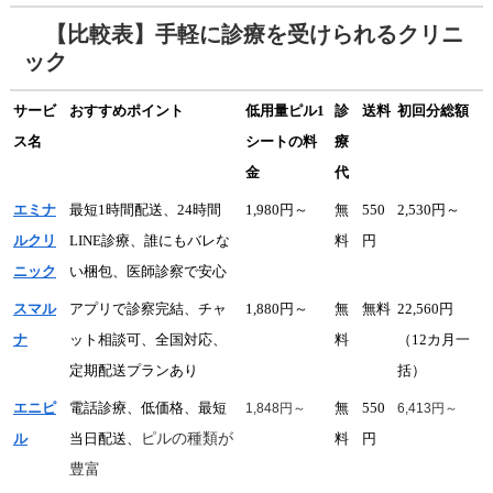
【比較表】
手軽に診療を受けられるクリニ
ック
サービ
おすすめポイント
低用量ピル1
診
送料
初回分総額
ス名
シートの料
療
金
代
エミナ
最短1時間配送、24時間
1,980円～
無
550
2,530円～
ルクリ
LINE診療、誰にもバレな
料
円
ニック
い梱包、医師診察で安心
スマル
アプリで診察完結、チャ
1,880円～
無
無料
22,560円
ナ
ット相談可、全国対応、
料
（12カ月一
定期配送プランあり
括）
エニピ
電話診療、低価格、最短
無
550
1,848円～
6,413円～
ピルの種類が
ル
当日配送、
料
円
豊富