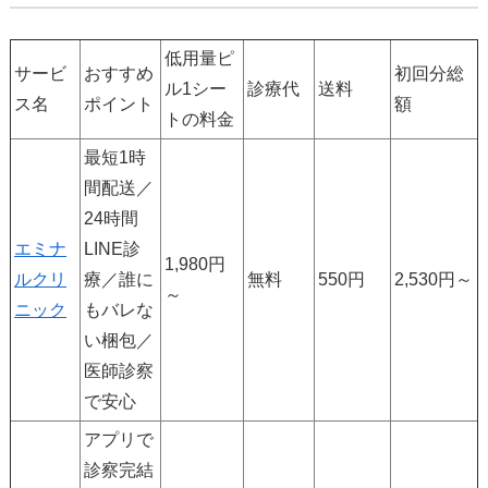
低用量ピ
サービ
おすすめ
初回分総
ル1シー
診療代
送料
ス名
ポイント
額
トの料金
最短1時
間配送／
24時間
エミナ
LINE診
1,980円
ルクリ
療／誰に
無料
550円
2,530円～
～
ニック
もバレな
い梱包／
医師診察
で安心
アプリで
診察完結