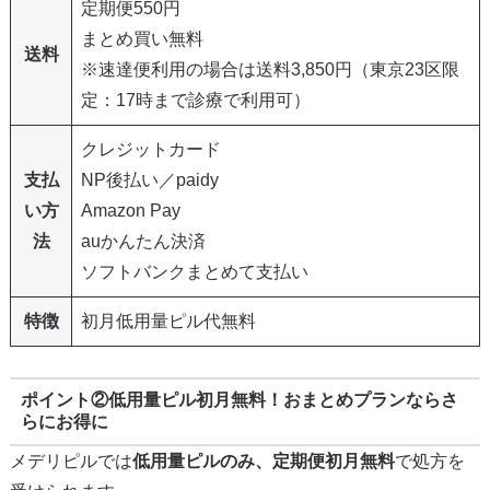
定期便550円
まとめ買い無料
送料
※速達便利用の場合は送料3,850円（東京23区限
定：17時まで診療で利用可）
クレジットカード
支払
NP後払い／paidy
い方
Amazon Pay
法
auかんたん決済
ソフトバンクまとめて支払い
特徴
初月低用量ピル代無料
ポイント②低用量ピル初月無料！おまとめプランならさ
らにお得に
メデリピルでは
低用量ピルのみ、定期便初月無料
で処方を