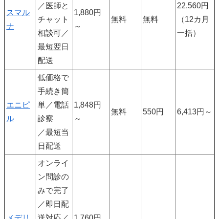
／医師と
22,560円
スマル
1,880円
チャット
無料
無料
（12カ月
ナ
～
相談可／
一括）
最短翌日
配送
低価格で
手続き簡
エニピ
単／電話
1,848
円
無料
550円
6,413円～
ル
診察
～
／最短当
日配送
オンライ
ン問診の
みで完了
／即日配
メデリ
送対応／
1,760円