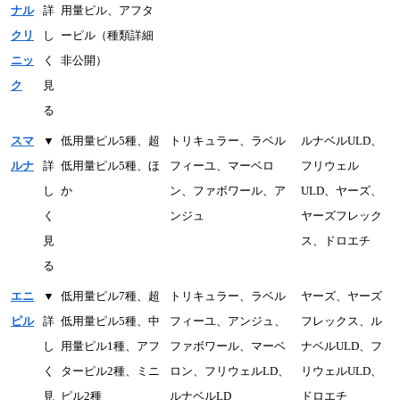
ナル
詳
用量ピル、アフタ
クリ
し
ーピル（種類詳細
ニッ
く
非公開）
ク
見
る
スマ
▼
低用量ピル5種、超
トリキュラー、ラベル
ルナベルULD、
ルナ
詳
低用量ピル5種、ほ
フィーユ、マーベロ
フリウェル
し
か
ン、ファボワール、ア
ULD、ヤーズ、
く
ンジュ
ヤーズフレック
見
ス、ドロエチ
る
エニ
▼
低用量ピル7種、超
トリキュラー、ラベル
ヤーズ、ヤーズ
ピル
詳
低用量ピル5種、中
フィーユ、アンジュ、
フレックス、ル
し
用量ピル1種、アフ
ファボワール、マーベ
ナベルULD、フ
く
ターピル2種、ミニ
ロン、フリウェルLD、
リウェルULD、
見
ピル2種
ルナベルLD
ドロエチ