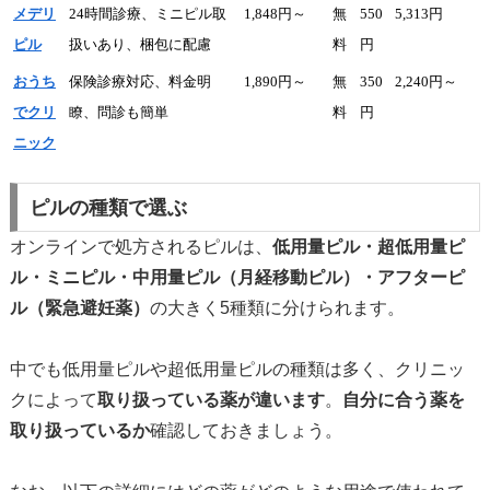
メデリ
24時間診療、ミニピル取
1,848円～
無
550
5,313円
ピル
扱いあり、梱包に配慮
料
円
おうち
保険診療対応、料金明
1,890円～
無
350
2,240円～
でクリ
瞭、問診も簡単
料
円
ニック
ピルの種類で選ぶ
オンラインで処方されるピルは、
低用量ピル・超低用量ピ
ル・ミニピル・中用量ピル（月経移動ピル）・アフターピ
ル（緊急避妊薬）
の大きく5種類に分けられます。
中でも低用量ピルや超低用量ピルの種類は多く、クリニッ
クによって
取り扱っている薬が違います
。
自分に合う薬を
取り扱っているか
確認しておきましょう。