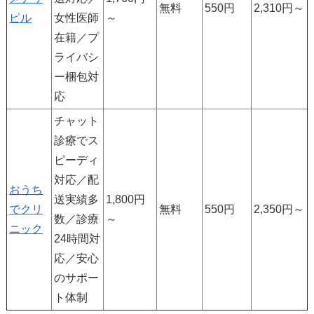
無料
550円
2,310円～
ピル
女性医師
～
在籍／プ
ライバシ
ー梱包対
応
チャット
診療でス
ピーディ
対応／配
おうち
送実績多
1,800円
でクリ
無料
550円
2,350円～
数／診療
～
ニック
24時間対
応／安心
のサポー
ト体制