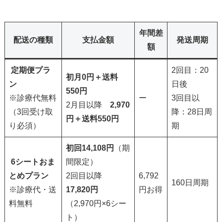
年間差
配送の種類
支払金額
発送周期
額
定期便プラ
2回目：20
初月0円＋送料
ン
日後
550円
※診療代無料
ー
3回目以
2月目以降
2,970
（3回受け取
降：28日周
円＋送料550円
り必須）
期
初回
14,108円
（期
6シートおま
間限定）
とめプラン
2回目以降
6,792
160日周期
※診療代・送
17,820円
円お得
料無料
（2,970円×6シー
ト）