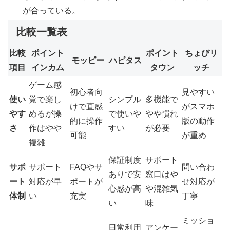
が合っている。
比較一覧表
比較
ポイント
ポイント
ちょびリ
モッピー
ハピタス
項目
インカム
タウン
ッチ
ゲーム感
初心者向
見やすい
使い
覚で楽し
シンプル
多機能で
けで直感
がスマホ
やす
めるが操
で使いや
やや慣れ
的に操作
版の動作
さ
作はやや
すい
が必要
可能
が重め
複雑
保証制度
サポート
サポ
サポート
FAQやサ
問い合わ
ありで安
窓口はや
ート
対応が早
ポートが
せ対応が
心感が高
や混雑気
体制
い
充実
丁寧
い
味
ミッショ
日常利用
アンケー