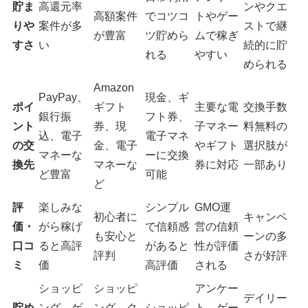
貯ま
高還元率
ンやクエ
高額案件
でコツコ
トやゲー
りや
案件が多
ストで継
が豊富
ツ貯めら
ムで稼ぎ
すさ
い
続的に貯
れる
やすい
められる
Amazon
PayPay、
現金、ギ
ポイ
ギフト
主要な電
交換手数
銀行振
フト券、
ント
券、現
子マネー
料無料の
込、電子
電子マネ
の交
金、電子
やギフト
選択肢が
マネーな
ーに交換
換先
マネーな
券に対応
一部あり
ど豊富
可能
ど
評
楽しみな
シンプル
GMO運
初心者に
キャンペ
価・
がら稼げ
で信頼感
営の信頼
も安心と
ーンの多
口コ
ると高評
があると
性が評価
評判
さが好評
ミ
価
高評価
される
ショッピ
ショッピ
アンケー
デイリー
貯め
ング、ゲ
ング、ク
ショッピ
ト、ゲー