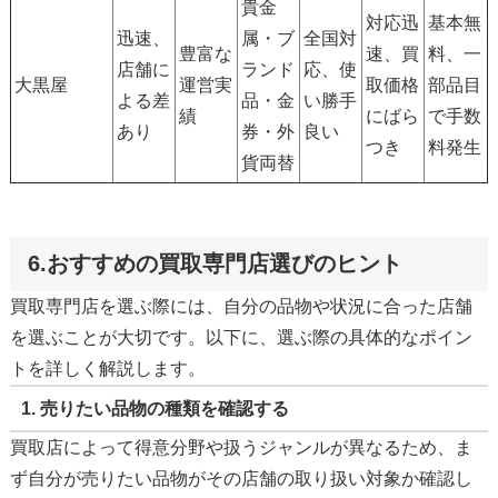
貴金
対応迅
基本無
迅速、
属・ブ
全国対
豊富な
速、買
料、一
店舗に
ランド
応、使
大黒屋
運営実
取価格
部品目
よる差
品・金
い勝手
績
にばら
で手数
あり
券・外
良い
つき
料発生
貨両替
6.おすすめの買取専門店選びのヒント
買取専門店を選ぶ際には、自分の品物や状況に合った店舗
を選ぶことが大切です。以下に、選ぶ際の具体的なポイン
トを詳しく解説します。
1. 売りたい品物の種類を確認する
買取店によって得意分野や扱うジャンルが異なるため、ま
ず自分が売りたい品物がその店舗の取り扱い対象か確認し