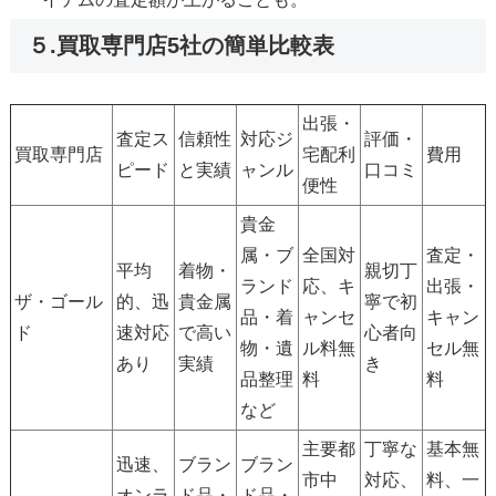
５.買取専門店5社の簡単比較表
出張・
査定ス
信頼性
対応ジ
評価・
買取専門店
宅配利
費用
ピード
と実績
ャンル
口コミ
便性
貴金
属・ブ
全国対
査定・
平均
着物・
親切丁
ランド
応、キ
出張・
ザ・ゴール
的、迅
貴金属
寧で初
品・着
ャンセ
キャン
ド
速対応
で高い
心者向
物・遺
ル料無
セル無
あり
実績
き
品整理
料
料
など
主要都
丁寧な
基本無
迅速、
ブラン
ブラン
市中
対応、
料、一
オンラ
ド品・
ド品・