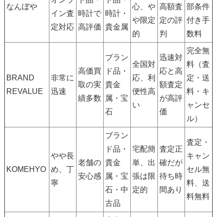
なんぼや
心、や
高額査
部条件
イン査
時計で
時計・
や限定
定の評
付き手
定対応
高評価
貴金属
的
判
数料
完全無
ブラン
迅速対
全国対
料（査
高価買
ド品・
応と高
BRAND
非常に
応、利
定・送
取の実
貴金
額査定
REVALUE
迅速
便性高
料・キ
績多数
属・宝
が高評
い
ャンセ
石
価
ル）
ブラン
査定・
ド品・
宅配簡
査定正
やや長
キャン
老舗の
貴金
単、出
確だが
KOMEHYO
め、丁
セル無
安心感
属・宝
張は限
待ち時
寧
料、送
石・中
定的
間あり
料無料
古品