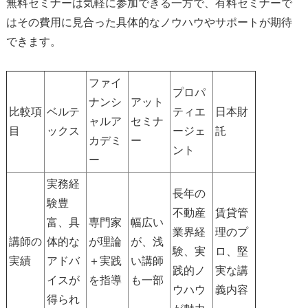
無料セミナーは気軽に参加できる一方で、有料セミナーで
はその費用に見合った具体的なノウハウやサポートが期待
できます。
ファイ
プロパ
ナンシ
アット
比較項
ベルテ
ティエ
日本財
ャルア
セミナ
目
ックス
ージェ
託
カデミ
ー
ント
ー
実務経
長年の
験豊
不動産
賃貸管
富、具
専門家
幅広い
業界経
理のプ
講師の
体的な
が理論
が、浅
験、実
ロ、堅
実績
アドバ
＋実践
い講師
践的ノ
実な講
イスが
を指導
も一部
ウハウ
義内容
得られ