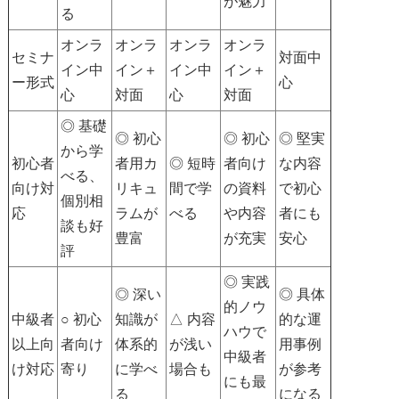
が魅力
る
オンラ
オンラ
オンラ
オンラ
セミナ
対面中
イン中
イン＋
イン中
イン＋
ー形式
心
心
対面
心
対面
◎ 基礎
◎ 初心
◎ 初心
◎ 堅実
から学
初心者
者用カ
◎ 短時
者向け
な内容
べる、
向け対
リキュ
間で学
の資料
で初心
個別相
応
ラムが
べる
や内容
者にも
談も好
豊富
が充実
安心
評
◎ 実践
◎ 深い
◎ 具体
的ノウ
中級者
○ 初心
知識が
△ 内容
的な運
ハウで
以上向
者向け
体系的
が浅い
用事例
中級者
け対応
寄り
に学べ
場合も
が参考
にも最
る
になる