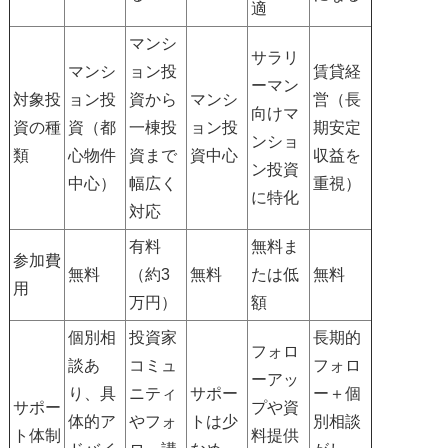
適
マンシ
サラリ
マンシ
ョン投
賃貸経
ーマン
対象投
ョン投
資から
マンシ
営（長
向けマ
資の種
資（都
一棟投
ョン投
期安定
ンショ
類
心物件
資まで
資中心
収益を
ン投資
中心）
幅広く
重視）
に特化
対応
有料
無料ま
参加費
無料
（約3
無料
たは低
無料
用
万円）
額
個別相
投資家
長期的
フォロ
談あ
コミュ
フォロ
ーアッ
り、具
ニティ
サポー
ー＋個
サポー
プや資
体的ア
やフォ
トは少
別相談
ト体制
料提供