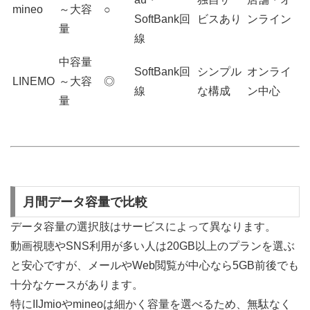
mineo
～大容
○
SoftBank回
ビスあり
ンライン
量
線
中容量
SoftBank回
シンプル
オンライ
LINEMO
～大容
◎
線
な構成
ン中心
量
月間データ容量で比較
データ容量の選択肢はサービスによって異なります。
動画視聴やSNS利用が多い人は20GB以上のプランを選ぶ
と安心ですが、メールやWeb閲覧が中心なら5GB前後でも
十分なケースがあります。
特にIIJmioやmineoは細かく容量を選べるため、無駄なく