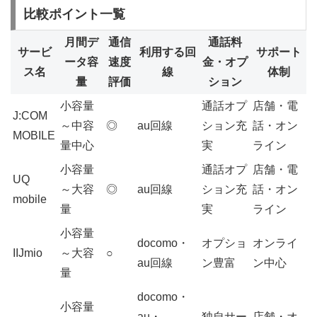
比較ポイント一覧
月間デ
通信
通話料
サービ
利用する回
サポート
ータ容
速度
金・オプ
ス名
線
体制
量
評価
ション
小容量
通話オプ
店舗・電
J:COM
～中容
◎
au回線
ション充
話・オン
MOBILE
量中心
実
ライン
小容量
通話オプ
店舗・電
UQ
～大容
◎
au回線
ション充
話・オン
mobile
量
実
ライン
小容量
docomo・
オプショ
オンライ
IIJmio
～大容
○
au回線
ン豊富
ン中心
量
docomo・
小容量
au・
独自サー
店舗・オ