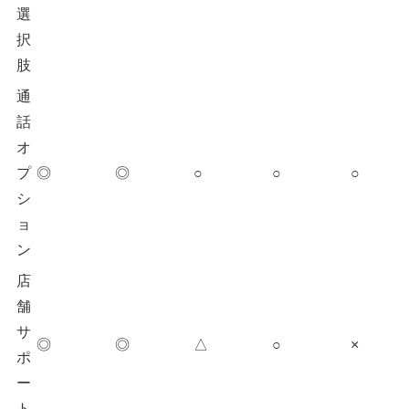
選
択
肢
通
話
オ
プ
◎
◎
○
○
○
シ
ョ
ン
店
舗
サ
◎
◎
△
○
×
ポ
ー
ト