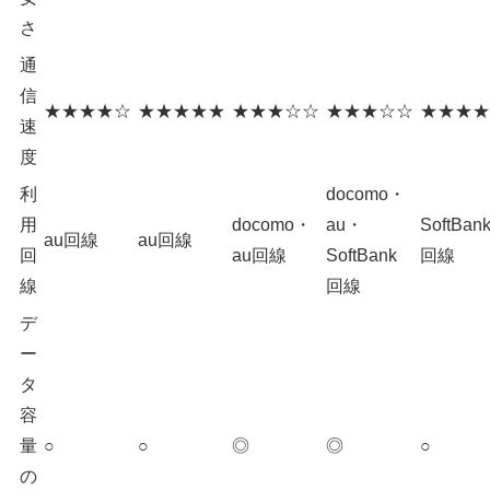
さ
通
信
★★★★☆
★★★★★
★★★☆☆
★★★☆☆
★★★★
速
度
利
docomo・
用
docomo・
au・
SoftBan
au回線
au回線
回
au回線
SoftBank
回線
線
回線
デ
ー
タ
容
量
○
○
◎
◎
○
の