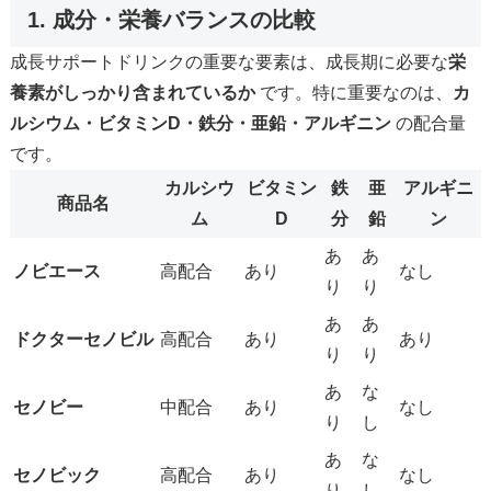
1. 成分・栄養バランスの比較
成長サポートドリンクの重要な要素は、成長期に必要な
栄
養素がしっかり含まれているか
です。特に重要なのは、
カ
ルシウム・ビタミンD・鉄分・亜鉛・アルギニン
の配合量
です。
カルシウ
ビタミン
鉄
亜
アルギニ
商品名
ム
D
分
鉛
ン
あ
あ
ノビエース
高配合
あり
なし
り
り
あ
あ
ドクターセノビル
高配合
あり
あり
り
り
あ
な
セノビー
中配合
あり
なし
り
し
あ
な
セノビック
高配合
あり
なし
り
し