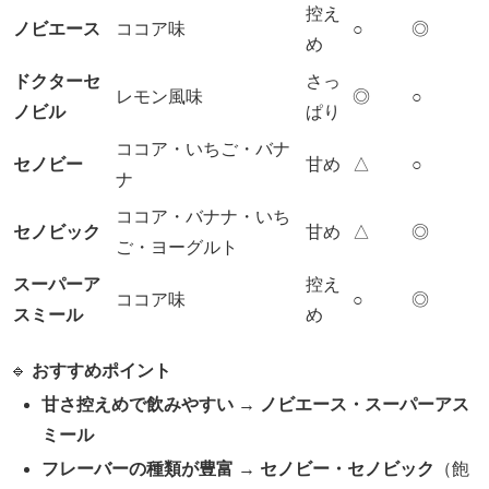
控え
ノビエース
ココア味
○
◎
め
ドクターセ
さっ
レモン風味
◎
○
ノビル
ぱり
ココア・いちご・バナ
セノビー
甘め
△
○
ナ
ココア・バナナ・いち
セノビック
甘め
△
◎
ご・ヨーグルト
スーパーア
控え
ココア味
○
◎
スミール
め
🔹
おすすめポイント
甘さ控えめで飲みやすい
→
ノビエース・スーパーアス
ミール
フレーバーの種類が豊富
→
セノビー・セノビック
（飽