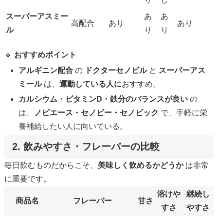
スーパーアスミー
あ
あ
高配合
あり
あり
ル
り
り
🔹
おすすめポイント
アルギニン配合
の
ドクターセノビル
と
スーパーアス
ミール
は、
運動している人に
おすすめ。
カルシウム・ビタミンD・鉄分のバランスが良い
の
は、
ノビエース・セノビー・セノビック
で、手軽に栄
養補給したい人に向いている。
2. 飲みやすさ・フレーバーの比較
毎日飲むものだからこそ、
美味しく飲めるかどうか
は非常
に重要です。
溶けや
継続し
商品名
フレーバー
甘さ
すさ
やすさ