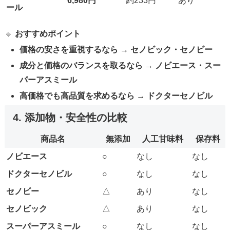
6,980円
約233円
あり
ール
🔹
おすすめポイント
価格の安さを重視するなら
→
セノビック・セノビー
成分と価格のバランスを取るなら
→
ノビエース・スー
パーアスミール
高価格でも高品質を求めるなら
→
ドクターセノビル
4. 添加物・安全性の比較
商品名
無添加
人工甘味料
保存料
ノビエース
○
なし
なし
ドクターセノビル
○
なし
なし
セノビー
△
あり
なし
セノビック
△
あり
なし
スーパーアスミール
○
なし
なし