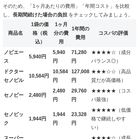
そのため、「1ヶ月あたりの費用」「年間コスト」を比較
し、
長期間続けた場合の負担
をチェックしてみましょう。
1袋の価
1ヶ月
1年間の
商品名
格（税
分の費
コスパの評価
費用
込）
用
ノビエー
5,940
71,280
★★★★☆（成分
5,940円
ス
円
円
バランス◎）
ドクター
10,584
127,008
★★★☆☆（高品
10,584円
セノビル
円
円
質だが高価格）
2,480
29,760
★★★★★（コス
セノビー
2,480円
円
円
パ最強）
★★★★★（低価
セノビッ
1,944
23,328
1,944円
格で継続しやす
ク
円
円
い）
スーパー
★★★★☆（成長