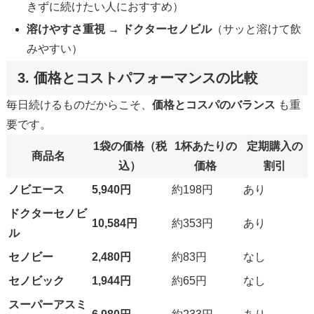
きずに続けたい人におすすめ）
溶けやすさ重視
→
ドクターセノビル
（サッと溶けて飲
みやすい）
3. 価格とコストパフォーマンスの比較
毎日続けるものだからこそ、
価格とコスパのバランス
も重
要です。
1袋の価格（税
1杯あたりの
定期購入の
商品名
込）
価格
割引
ノビエース
5,940円
約198円
あり
ドクターセノビ
10,584円
約353円
あり
ル
セノビー
2,480円
約83円
なし
セノビック
1,944円
約65円
なし
スーパーアスミ