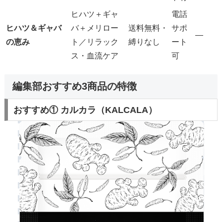
ヒハツ＋ギャ
電話
ヒハツ＆ギャバ
バ＋メリロー
送料無料・
サポ
―
の恵み
ト／リラック
縛りなし
ート
ス・血流ケア
可
編集部おすすめ3商品の特徴
おすすめ① カルカラ（KALCALA）