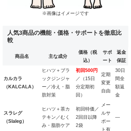
※画像はイメージです
人気3商品の機能・価格・サポートを徹底比
較
価格（税
サポ
返金
商品名
主な成分
込）
ート
保証
ヒハツ＋ブラ
初回500円
30日
定期
カルカラ
ックジンジャ
／（15日
間全
変更
（KALCALA）
ー／冷え・脂
分定期初
額返
自由
肪対策
回）
金
メー
ヒハツ＋茶カ
初回特価／
スラレグ
ルサ
テキン／むく
2回目以降
―
（Slaleg）
ポー
み・脂肪ケア
2袋
ト有