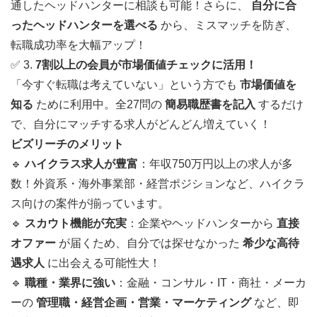
通したヘッドハンターに相談も可能！さらに、
自分に合
ったヘッドハンターを選べる
から、ミスマッチを防ぎ、
転職成功率を大幅アップ！
✅ 3.
7割以上の会員が市場価値チェックに活用！
「今すぐ転職は考えていない」という方でも
市場価値を
知る
ために利用中。全27問の
簡易職歴書を記入
するだけ
で、自分にマッチする求人がどんどん増えていく！
ビズリーチのメリット
🔹
ハイクラス求人が豊富
：年収750万円以上の求人が多
数！外資系・海外事業部・経営ポジションなど、ハイクラ
ス向けの案件が揃っています。
🔹
スカウト機能が充実
：企業やヘッドハンターから
直接
オファー
が届くため、自分では探せなかった
希少な高待
遇求人
に出会える可能性大！
🔹
職種・業界に強い
：金融・コンサル・IT・商社・メーカ
ーの
管理職・経営企画・営業・マーケティング
など、即