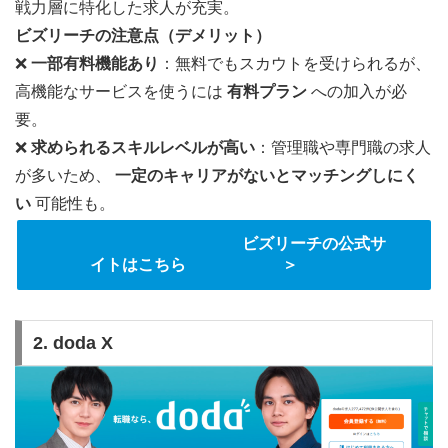
戦力層に特化した求人が充実。
ビズリーチの注意点（デメリット）
❌
一部有料機能あり
：無料でもスカウトを受けられるが、
高機能なサービスを使うには
有料プラン
への加入が必
要。
❌
求められるスキルレベルが高い
：管理職や専門職の求人
が多いため、
一定のキャリアがないとマッチングしにく
い
可能性も。
ビズリーチの公式サ
イトはこちら ＞
2. doda X