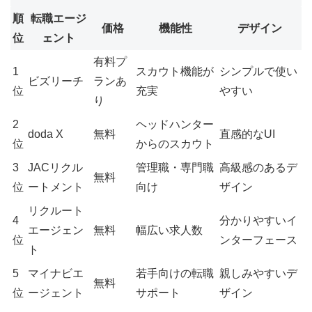
順
転職エージ
価格
機能性
デザイン
位
ェント
有料プ
1
スカウト機能が
シンプルで使い
ビズリーチ
ランあ
位
充実
やすい
り
2
ヘッドハンター
doda X
無料
直感的なUI
位
からのスカウト
3
JACリクル
管理職・専門職
高級感のあるデ
無料
位
ートメント
向け
ザイン
リクルート
4
分かりやすいイ
エージェン
無料
幅広い求人数
位
ンターフェース
ト
5
マイナビエ
若手向けの転職
親しみやすいデ
無料
位
ージェント
サポート
ザイン