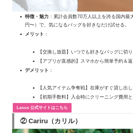
特徴・魅力
：累計会員数70万人以上を誇る国内最大
円〜）で、気になるバッグを好きなだけ試せる。
メリット
：
【交換し放題】いつでも好きなバッグに切り
【アプリが直感的】スマホから簡単予約＆返
デメリット
：
【人気アイテム争奪戦】在庫がすぐ貸し出し
【初期手数料】入会時にクリーニング費用とし
Laxus 公式サイトはこちら
② Cariru（カリル）