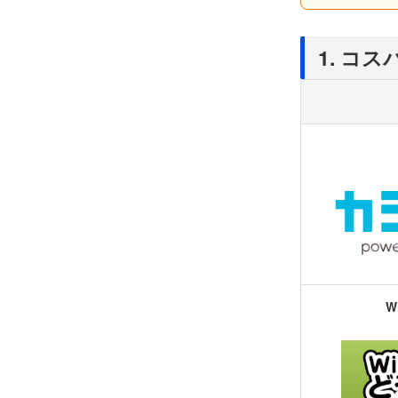
1. コ
W