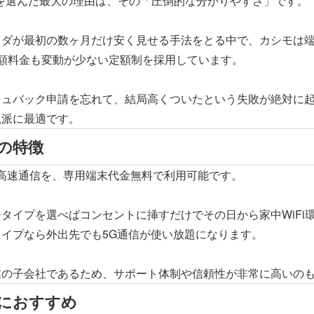
Xを選んだ最大の理由は、その「圧倒的な分かりやすさ」です。
イダが最初の数ヶ月だけ安く見せる手法をとる中で、カシモは
月額料金も変動が少ない定額制を採用しています。
シュバック申請を忘れて、結局高くついたという失敗が絶対に
視派に最適です。
の特徴
5Gの高速通信を、専用端末代金無料で利用可能です。
タイプを選べばコンセントに挿すだけでその日から家中WiFi
イプなら外出先でも5G通信が使い放題になります。
業の子会社であるため、サポート体制や信頼性が非常に高いの
におすすめ