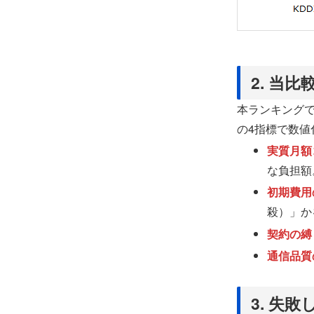
2. 当
本ランキング
の4指標で数値
実質月額
な負担額
初期費用
殺）」か
契約の縛
通信品質
3. 失