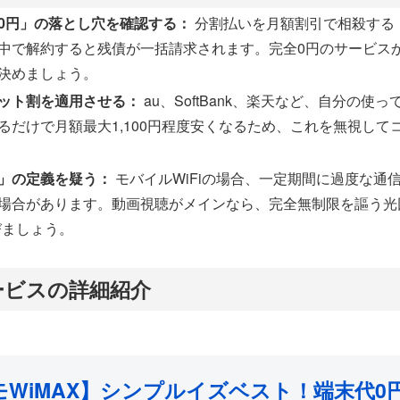
0円」の落とし穴を確認する：
分割払いを月額割引で相殺する
中で解約すると残債が一括請求されます。完全0円のサービス
決めましょう。
ット割を適用させる：
au、SoftBank、楽天など、自分の使
るだけで月額最大1,100円程度安くなるため、これを無視して
」の定義を疑う：
モバイルWiFiの場合、一定期間に過度な通
場合があります。動画視聴がメインなら、完全無制限を謳う光回
びましょう。
サービスの詳細紹介
モWiMAX】シンプルイズベスト！端末代0