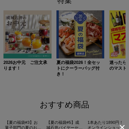
特集
2026お中元 ご注文承
夏の福袋2026！全セッ
迷ったら
ります！
トにクーラーバッグ付
のマスト
き！
おすすめ商品
送料込み
送料込み
送料込み
【夏の福袋#3】お
【夏の福袋#5】成
1本あたり1890円！
菓子部門の夏のおす
城石井バイヤーセレ
オンラインショップ