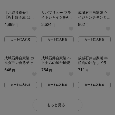
送料込み
【お取り寄せ】
リパブリュー ブラ
成城石井自家製 ケ
【W】餃子屋 はま
イトシャインIPA◆
イジャンチキンとシ
だ 餃子3種 大葉・
350ml×6本
ーフードジャンバラ
通
4,899
通
3,624
通
862
円
円
円
生姜・にんにく各8
ヤ| D+2 / 消費期
常
常
常
個 詰め合わせBOX
限：発送日より2日
単
単
単
24個入り
間/スパイスとハー
カ
価
価
価
カートに入れる
カートに入れる
カートに入れる
ブでひも解くエスニ
ー
（税
（税
（税
ト
ック
込）：
込）：
込）：
に
入
れ
成城石井自家製 カ
成城石井自家製 ベ
成城石井自家製 牛
る
ルダモン香るチャイ
トナムの屋台風焼き
焼肉の汁なしドライ
クッキー7枚| D+2/
そば（ミーサオ）|
フォー| D+2 / 消費
通
646
通
754
通
711
円
円
円
スパイスとハーブで
D+2 / 消費期限：発
期限：発送日より2
常
常
常
ひも解くエスニック
送日より2日間/スパ
日間/スパイスとハ
単
単
単
イスとハーブでひも
ーブでひも解くエス
カ
価
価
価
カートに入れる
カートに入れる
カートに入れる
解くエスニック
ニック
ー
（税
（税
（税
ト
込）：
込）：
込）：
に
入
れ
もっと見る
る