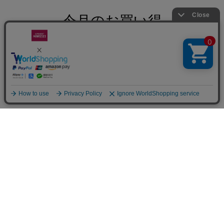
入
入
れ
れ
今月のお買い得
る
る
成城石井 フレンチ
藤井商店 新潟産 新
成城石井 やまだ式
ロースト【豆】
之助 5kg | D+2 ※月
ロカボBento ミート
450g
火出荷なし
ドリア風とトマトチ
単
単
単
SALE
SALE
SALE
キンの洋風弁当 1食
価
価
価
2,149
4,741
495
円
円
円
| 賞味期限 8月30日
（税
（税
（税
6件
2件
2件
込）：
込）：
込）：
カ
カートに入れる
カートに入れる
カートに入れる
ー
ト
に
入
れ
オーストラリア シ
【箱なし】フランス
成城石井 クーベル
る
ャンドン ブリュッ
シャンパーニュ モ
チュールカカオ
ト 750ml | MHD正
エ・エ・シャンドン
80％ 300g | D+2
単
単
単
SALE
SALE
SALE
規輸入品
ロゼ 750ml | MHD
価
価
価
2,739
7,249
1,566
円
円
円
正規輸入品
（税
（税
（税
3件
2件
10件
込）：
込）：
込）：
カ
カートに入れる
カートに入れる
カートに入れる
ー