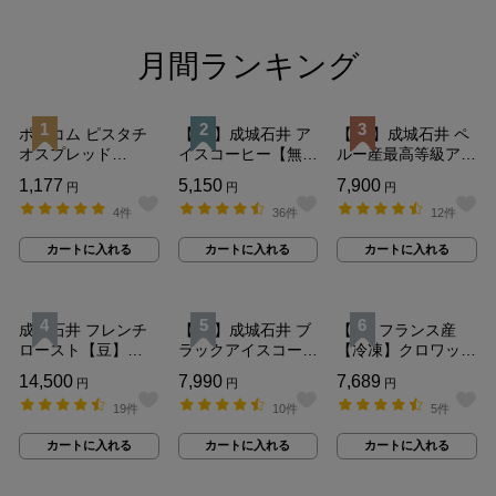
月間ランキング
1
2
3
送料込み
送料込み
ポリコム ピスタチ
【EK】成城石井 ア
【EK】成城石井 ペ
オスプレッド
イスコーヒー【無
ルー産最高等級アラ
〔1296〕 240g
糖】 1L×12本セッ
ビカ豆 オーガニッ
通
1,177
通
5,150
通
7,900
円
円
円
ト ギフト お取り寄
クアイスコーヒー無
常
常
常
4件
せ 紙パック 業務用
36件
糖 1L×12本セット
12件
単
単
単
【ケース販売】
ギフト お取り寄せ
カ
カ
カ
価
価
価
カートに入れる
カートに入れる
カートに入れる
紙パック リキッド
ー
ー
ー
（税
（税
（税
ト
ト
ト
業務用 【ケース販
込）：
込）：
込）：
に
に
に
売】
入
入
入
4
5
6
送料込み
送料込み
送料込み
れ
れ
れ
成城石井 フレンチ
【EK】成城石井 ブ
【R】フランス産
る
る
る
ロースト【豆】
ラックアイスコーヒ
【冷凍】クロワッサ
450g×6個
ー 【無糖】
ン 約80g×60個 | 個
通
14,500
通
7,990
通
7,689
円
円
円
1000ml×12本 【ア
体差があるため数量
常
常
常
19件
ルミパウチ】
10件
は目安です
5件
単
単
単
カ
カ
価
価
価
カートに入れる
カートに入れる
カートに入れる
ー
ー
（税
（税
（税
ト
ト
込）：
込）：
込）：
に
に