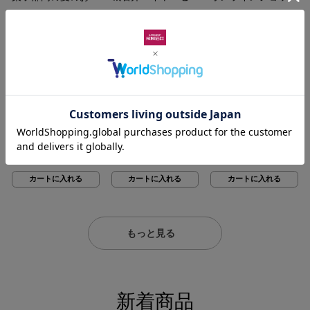
すめ！冷やしておい
クト！夏のおうちの
ソムリエが個人的に
通
3,990
通
5,490
通
11,339
円
円
円
しいスイーツセット
集まりに！おすすめ
大好きな成城石井直
常
常
常
| D+2
8件
オードブルセット |
19件
輸入赤白ワイン 6本
1件
単
単
単
D+2
セット 【成城石井
カ
カ
価
価
価
カートに入れる
カートに入れる
カートに入れる
のマストバイ！】
ー
ー
（税
（税
（税
ト
ト
込）：
込）：
込）：
に
に
入
入
送料込み
送料込み
れ
れ
【夏を楽しむヌーヴ
成城石井 アールグ
【大】UNITED
る
る
ォワインセット
レイティー
ARROWS×成城石井
#2】成城石井直輸
1000ml×12本
オリジナルショッピ
通
4,990
通
5,490
通
5,269
円
円
円
入サマーヌーヴォ3
ングバッグ
常
常
常
種セット
1件
29件
単
単
単
カ
カ
価
価
価
カートに入れる
カートに入れる
カートに入れる
ー
ー
（税
（税
（税
ト
ト
込）：
込）：
込）：
に
に
入
入
れ
れ
もっと見る
る
る
新着商品