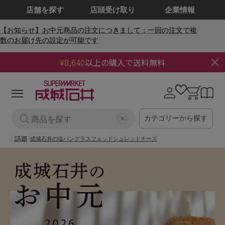
店舗を探す
店頭受け取り
企業情報
【お知らせ】お中元商品の注文につきまして：一回の注文で複
数のお届け先の設定が可能です
¥8,640
以上の購入で送料無料
0
0
個
の
ロ
カ
ア
グ
ー
イ
イ
ト
テ
ム
カテゴリーから探す
ン
話題
成城石井の塩パン
グラスフェッドシュレッドチーズ