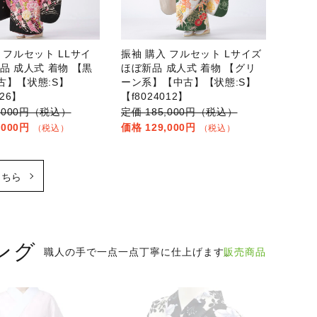
 フルセット LLサイ
振袖 購入 フルセット Lサイズ
品 成人式 着物 【黒
ほぼ新品 成人式 着物 【グリ
古】【状態:S】
ーン系】【中古】【状態:S】
026】
【f8024012】
8,000円（税込）
185,000円（税込）
,000円
129,000円
（税込）
（税込）
こちら
ング
販売商品
職人の手で一点一点丁寧に仕上げます。