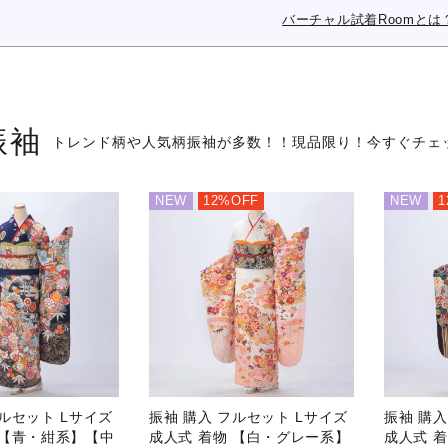
バーチャル試着Roomとは
振袖
トレンド柄や人気柄振袖が多数！！
現品限り！今すぐチェ
NEW
12%OFF
NEW
1
三歳女の子
三歳男の子
フルセット Lサイズ
振袖 購入 フルセット Lサイズ
振袖 購入
 【青・紺系】【中
成人式 着物 【白・グレー系】
成人式 