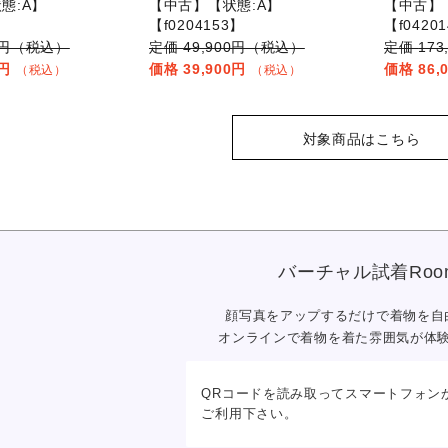
態:A】
【中古】【状態:A】
【中古】
】
【f0204153】
【f0420
00円（税込）
49,900円（税込）
17
0円
39,900円
86,
（税込）
（税込）
対象商品はこちら
バーチャル試着Roo
顔写真をアップするだけで
着物を自
オンラインで着物を着た雰囲気が体
QRコードを読み取ってスマートフォン
ご利用下さい。