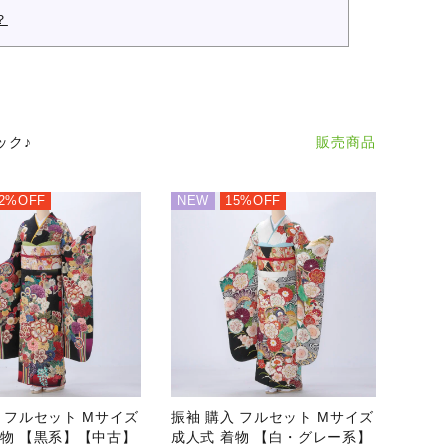
？
close
販売商品
ック♪
2%OFF
NEW
15%OFF
close
close
close
close
 フルセット Mサイズ
振袖 購入 フルセット Mサイズ
着物 【黒系】【中古】
成人式 着物 【白・グレー系】