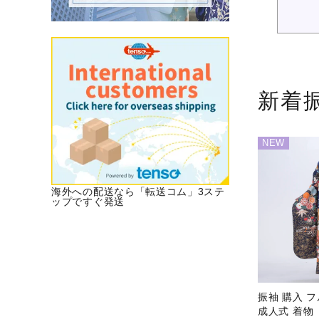
新着
NEW
海外への配送なら「転送コム」3ステ
ップですぐ発送
振袖 購入 
成人式 着物