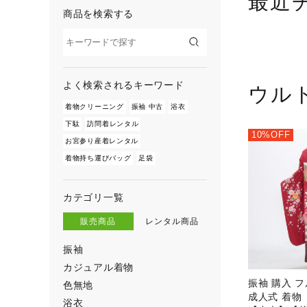
最近
商品を検索する
よく検索されるキーワード
ウル
着物クリーニング
振袖 中古
浴衣
下駄
訪問着レンタル
10%OFF
お宮参り産着レンタル
着物持ち運びバッグ
足袋
カテゴリ一覧
販売商品
レンタル商品
振袖
カジュアル着物
振袖 購入 
色無地
成人式 着物
浴衣