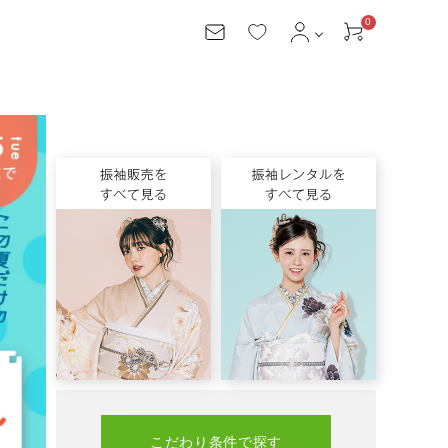
0
会員機能
ログイン
お気に入り
会員特典について
新規会員登録
1ヵ月(12月20日～1月20日)
商品を検索する
こだわり条件から探す
キーワードから探す
ご利用方法について
初めての方へ
ご利用の流れ
サイズについて
配送について
こだわり条件で探す
お支払いについて