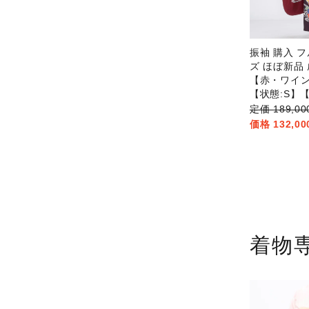
振袖 購入 フ
ズ ほぼ新品
【赤・ワイ
【状態:S】【f
189,
132,0
着物