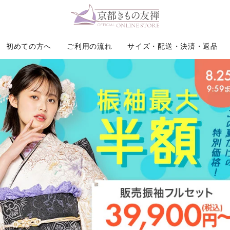
ら探す
レンタル商品
初めての方へ
ご利用の流れ
サイズ・配送・決済・返品
振袖
着物
レディース二尺袖袴セット
販売
レンタル
レディース袴（単品）
振袖
振袖 レンタル 
髪飾り
レディース二尺袖着物（単品）
コーディネート小物
ジュニア袴セット
着付け小物
お宮参り 産着
履物・バッグ
七五三
その他・雑貨・小物
グ
被布セット
ート小物
訪問着
黒留袖
色無地