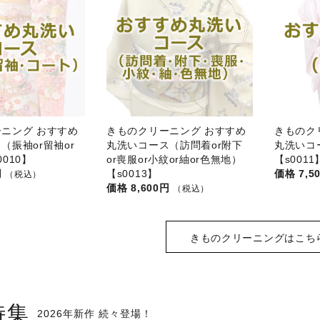
ニング おすすめ
きものクリーニング おすすめ
きものク
（振袖or留袖or
丸洗いコース（訪問着or附下
丸洗いコ
010】
or喪服or小紋or紬or色無地）
【s0011
円
【s0013】
7,5
（税込）
8,600円
（税込）
きものクリーニングはこち
特集
2026年新作 続々登場！