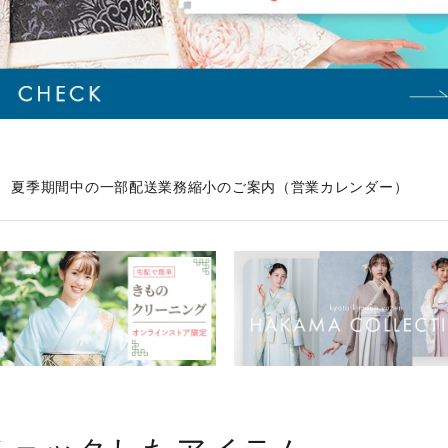
貨・小物
紳士着物
レンタル小物
グ
ト
夏季期間中の一部配送業務縮小のご案内（営業カレンダー）