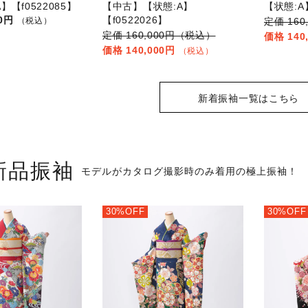
】【f0522085】
【中古】【状態:A】
【状態:A】
ご本人
大学生
男の子
ご家族・親族
ジュニア
女の子
00円
【f0522026】
（税込）
16
160,000円（税込）
140
140,000円
（税込）
女性
五歳男の子
男性
七歳女の子
新着振袖一覧はこちら
ご友人
ご家族・親族
ご家族・親族
新品振袖
モデルがカタログ撮影時のみ着用の極上振袖！
ご家族・親族
30%OFF
30%OFF