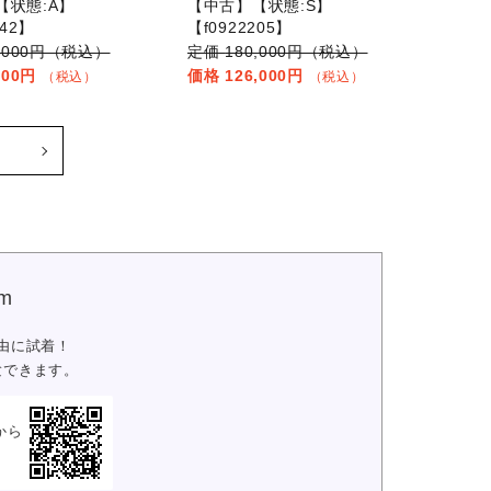
【状態:A】
【中古】【状態:S】
142】
【f0922205】
3,000円（税込）
180,000円（税込）
000円
126,000円
（税込）
（税込）
m
由に試着！
験できます。
から