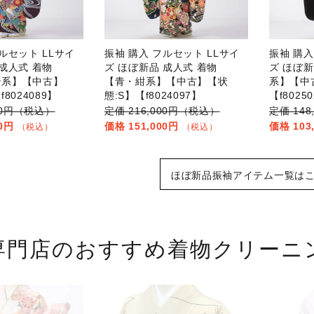
ルセット LLサイ
振袖 購入 フルセット LLサイ
振袖 購入
 成人式 着物
ズ ほぼ新品 成人式 着物
ズ ほぼ新
ン系】【中古】
【青・紺系】【中古】【状
系】【中
8024089】
態:S】【f8024097】
【f8025
000円（税込）
216,000円（税込）
14
00円
151,000円
103
（税込）
（税込）
ほぼ新品振袖アイテム一覧は
専門店の
おすすめ着物クリーニ