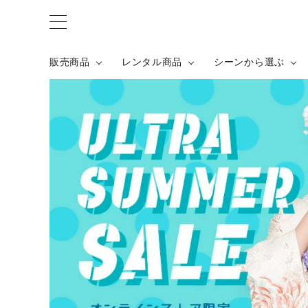
シーンから探す
カテゴリーか
販売商品
成人式
販売商品
レンタル商品
シーンから選ぶ
結婚式・結納
振袖
卒業式
カジュアル
成人式
女性
お宮参り
色無地
結婚式・結納
男性
七五三
浴衣
卒業式
お出かけ
紳士着物
お宮参り
七五三
七五三
帯
お出かけ
履物・バッ
コーディネ
髪飾り
着付け小物