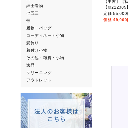
【中古】【状
紳士着物
【f0212305
七五三
55,0
49,00
帯
履物・バッグ
コーディネート小物
髪飾り
着付け小物
その他・雑貨・小物
逸品
クリーニング
アウトレット