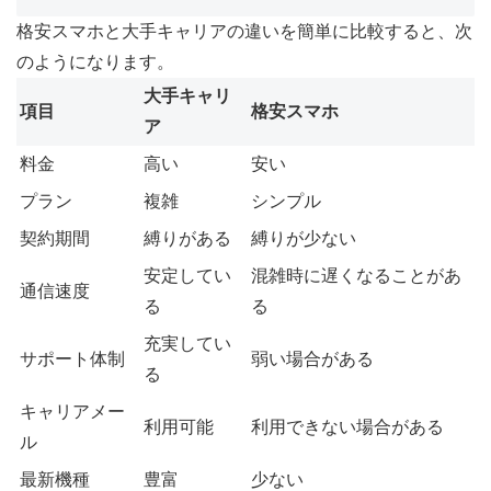
格安スマホと大手キャリアの違いを簡単に比較すると、次
のようになります。
大手キャリ
項目
格安スマホ
ア
料金
高い
安い
プラン
複雑
シンプル
契約期間
縛りがある
縛りが少ない
安定してい
混雑時に遅くなることがあ
通信速度
る
る
充実してい
サポート体制
弱い場合がある
る
キャリアメー
利用可能
利用できない場合がある
ル
最新機種
豊富
少ない