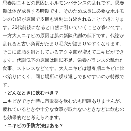
思春期ニキビの原因はホルモンバランスの乱れです。
思春
期は体が成長する時期です。そのため成長に必要なホルモ
ンの分泌が原因で皮脂も過剰に分泌されることで起こりま
す。20代前後になると自然に引いていくことが多いです。
一方大人ニキビの原因は肌の新陳代謝の低下です。
代謝が
乱れると古い角質がたまり毛穴が詰まりやすくなります。
そこに皮脂を餌としているアクネ菌が増えてニキビができ
ます。代謝低下の原因は睡眠不足、栄養バランスの乱れた
食事、ストレスなどです。大人ニキビは思春期ニキビに比
べ治りにくく、同じ場所に繰り返しできやすいのが特徴で
す。
・どんなときに飲むべき？
ニキビができた時に市販薬を飲むのも問題ありませんが、
疲れているときや十分な食事が取れないときなどに飲むの
も効果的
だと考えられます。
・ニキビの予防方法はある？