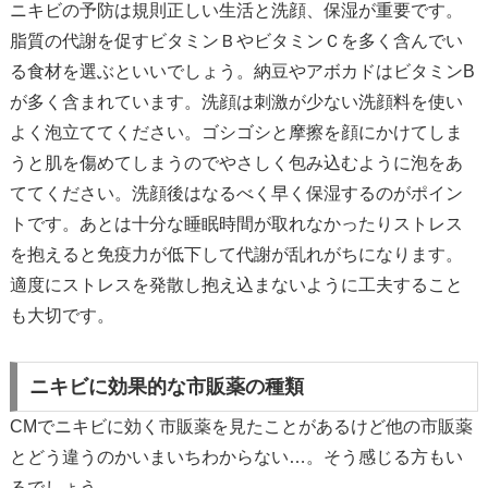
ニキビの予防は規則正しい生活と洗顔、保湿が重要です。
脂質の代謝を促すビタミンＢやビタミンＣを多く含んでい
る食材を選ぶといいでしょう。納豆やアボカドはビタミンB
が多く含まれています。洗顔は刺激が少ない洗顔料を使い
よく泡立ててください。ゴシゴシと摩擦を顔にかけてしま
うと肌を傷めてしまうのでやさしく包み込むように泡をあ
ててください。洗顔後はなるべく早く保湿するのがポイン
トです。あとは十分な睡眠時間が取れなかったりストレス
を抱えると免疫力が低下して代謝が乱れがちになります。
適度にストレスを発散し抱え込まないように工夫すること
も大切です。
ニキビに効果的な市販薬の種類
CMでニキビに効く市販薬を見たことがあるけど他の市販薬
とどう違うのかいまいちわからない…。そう感じる方もい
るでしょう。