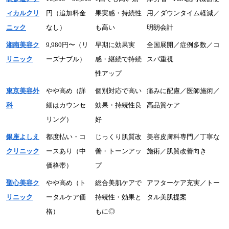
ィカルクリ
円（追加料金
果実感・持続性
用／ダウンタイム軽減／
ニック
なし）
も高い
明朗会計
湘南美容ク
9,980円〜（リ
早期に効果実
全国展開／症例多数／コ
リニック
ーズナブル）
感・継続で持続
スパ重視
性アップ
東京美容外
やや高め（詳
個別対応で高い
痛みに配慮／医師施術／
科
細はカウンセ
効果・持続性良
高品質ケア
リング）
好
銀座よしえ
都度払い・コ
じっくり肌質改
美容皮膚科専門／丁寧な
クリニック
ースあり（中
善・トーンアッ
施術／肌質改善向き
価格帯）
プ
聖心美容ク
やや高め（ト
総合美肌ケアで
アフターケア充実／トー
リニック
ータルケア価
持続性・効果と
タル美肌提案
格）
もに◎