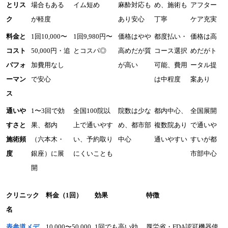
とリス
場合もある
イム短め
麻酔対応も
め、施術も
アフター
ク
が軽度
あり安心
丁寧
ケア充実
料金と
1回10,000〜
1回9,980円〜
価格はやや
都度払い・
価格は高
コスト
50,000円・追
とコスパ◎
高めだが質
コース選択
めだがト
パフォ
加費用なし
が高い
可能、費用
ータル提
ーマン
で安心
は中程度
案あり
ス
通いや
1〜3回で効
全国100院以
院数は少な
都内中心、
全国展開
すさと
果、都内
上で通いやす
め、都市部
複数院あり
で通いや
施術頻
（六本木・
い、予約取り
中心
通いやすい
すいが都
度
銀座）に展
にくいことも
市部中心
開
クリニック
料金（1回）
効果
特徴
名
表参道メデ
10,000〜50,000
1回でも高い効
厚労省・FDA認可機器使