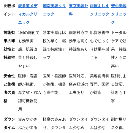
比較ポ
表参道メデ
湘南美容クリ
東京美容外
銀座よしえ
聖心美容
イント
ィカルクリ
ニック
科
クリニック
クリニッ
ニック
ク
施術効
1回の施術で
効果実感は比
個別対応で
肌質改善中
トータル
果の即
も効果実
較的早く、継
効果も高く
心でじっく
ケアで効
効性と
感、肌質改
続で持続性ア
持続性あり
り効果を感
果・持続
持続性
善も持続し
ップ
じる
性ともに
やすい
高い
安全性
医師・看護
医師・看護師
医師対応、
美容皮膚科
医師によ
と施術
師が施術、
が施術、機器
痛み軽減の
専門、医師
る対応、
者の資
厚労省・FDA
も高性能
工夫あり
が対応
診断も丁
格
認可機器使
寧
用
ダウン
赤みやかさ
軽度の赤みあ
ダウンタイ
ダウンタイ
副作用リ
タイム
ぶたが出る
り、ダウンタ
ム少なめ、
ムは少な
スク低、